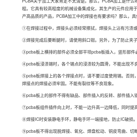
PCBA关于加工大家肯定不太清楚。那么，PCBA加工是什么
程。它具有较高程度的机械设备集成化，其生产的元件应用
产高品质的产品，PCBA加工中的焊接也有要求吗？那么，
①在焊接过程中，焊接头必须经常擦拭，焊接头上沾有污渍
②焊接完成后要断腿时，请使用斜口钳。另外，为了防止夹子
③pcba板上横排的部件必须全部平坦pcba板插入，竖形部
④pcba板浸渍锡时，各个锡点的浸渍较为圆滑，不能出现
⑤pcba板焊接上的各个焊接点时，请不要过度使用锡。否
焊接点的焊接必须牢固。不能有裂纹等不良现象。
⑥pcba板上的部件不得有缺品、部件插入的反转、部件插入
⑦pcba板组件插件向上时，不能一边升高一边降低，同时提
⑧焊接IC时安装静电手环，静电手环一端接地，防止IC破损
⑨pcba板不得出现脱焊接、氧化、焊盘松动、铜皮弯曲、切