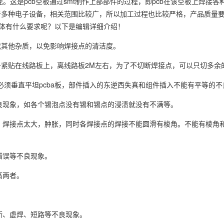
呢。这是pcb空板通过smt制作上部部件的过程，即pcb在该空板上焊接
于多种电子设备，相关范围比较广，所以加工过程也比较严格，产品质量
具体有什么要求呢？以下是编辑详细介绍！
或其他杂质，以免影响焊接点的清洁度。
紧贴在线路板上，离线路板2M左右，为了不切断焊接点，可以只切多余
件必须垂直平坦pcba板，部件插入的东逆西失真和组件插入不能有平等的
不良现象，如各个锡泡点没有锡和锡点的浸渍就没有不满等。
则，焊接点太大，肿胀，同时各焊接点的焊接不能圆滑有梭角。不能有棱角
错误等不良现象。
高两者。
。
断、虚焊、短路等不良现象。