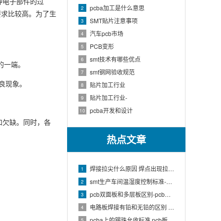
各种电子部件的过
pcba加工是什么意思
2
要求比较高。为了生
SMT贴片注意事项
3
汽车pcb市场
4
PCB变形
5
smt技术有哪些优点
6
的一端。
smt钢网验收规范
7
不良现象。
贴片加工行业
8
贴片加工行业-
9
pcba开发和设计
10
和欠缺。同时，各
热点文章
焊接拉尖什么原因 焊点出现拉尖现象如何处理
1
smt生产车间温湿度控制标准-SMT车间温湿度
2
pcb双面板和多层板区别-pcb单层板和双层板区别
3
电路板焊接有铅和无铅的区别 电路板用有铅的焊锡还是无铅的
4
pcba上的锡珠允收标准 pcb板上锡珠允许标准
5