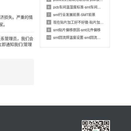
pcb车间温湿度标准-smt车间规定的温度,湿度
6
smt行业发展前景-SMT前景
7
经济损失。严重的情
现在贴片加工好不好做-贴片加工厂还有前景吗
8
家。
smt贴片偏移原因-smt元件偏移
9
smt回流焊温度设置-smt回流焊温度范围
10
联系管理员，我们会
即通知我们(管理