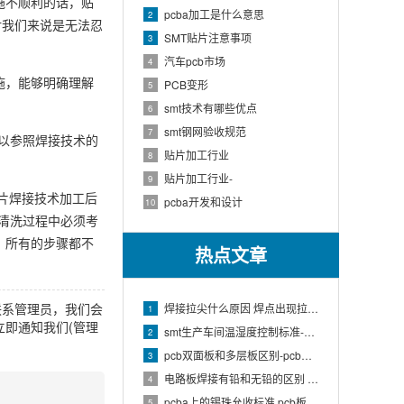
施不顺利的话，贴
pcba加工是什么意思
2
对我们来说是无法忍
SMT贴片注意事项
3
汽车pcb市场
4
施，能够明确理解
PCB变形
5
smt技术有哪些优点
6
smt钢网验收规范
7
以参照焊接技术的
贴片加工行业
8
贴片加工行业-
9
贴片焊接技术加工后
pcba开发和设计
10
清洗过程中必须考
，所有的步骤都不
热点文章
联系管理员，我们会
焊接拉尖什么原因 焊点出现拉尖现象如何处理
1
即通知我们(管理
smt生产车间温湿度控制标准-SMT车间温湿度
2
pcb双面板和多层板区别-pcb单层板和双层板区别
3
电路板焊接有铅和无铅的区别 电路板用有铅的焊锡还是无铅的
4
pcba上的锡珠允收标准 pcb板上锡珠允许标准
5