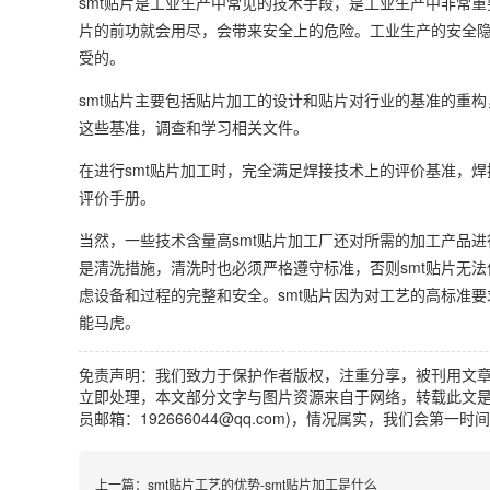
smt贴片是工业生产中常见的技术手段，是工业生产中非常
片的前功就会用尽，会带来安全上的危险。工业生产的安全
受的。
smt贴片主要包括贴片加工的设计和贴片对行业的基准的重
这些基准，调查和学习相关文件。
在进行smt贴片加工时，完全满足焊接技术上的评价基准，
评价手册。
当然，一些技术含量高smt贴片加工厂还对所需的加工产品进
是清洗措施，清洗时也必须严格遵守标准，否则smt贴片无
虑设备和过程的完整和安全。smt贴片因为对工艺的高标准
能马虎。
免责声明：我们致力于保护作者版权，注重分享，被刊用文
立即处理，本文部分文字与图片资源来自于网络，转载此文是
员邮箱：192666044@qq.com)，情况属实，我们会第一
上一篇：
smt贴片工艺的优势-smt贴片加工是什么