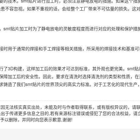
重要的技术。smt贴片进行加工时，必须注意静电放电的措施。如果这个措
隐患不容忽视。如果不重视的话，会给整个工厂带来不可估量的损失。这
构，smt贴片加工时为了静电放电的灵敏度程度而进行对应的处理和保护措
焊接时用于通常的焊接和手工焊接等相关措施，所采用的焊接技术和基准可
行了3D构建，这样加工后的效果才可达到标准，其外观也更完美。smt
法保障加工后的安全性。因此，要求在清洗时选择清洗剂的类型和性质，在
要求铸造了我们smt贴片的世界顶尖的高实力标准。对于工艺化的现代生产
章因无法核实真实出处，未能及时与作者取得联系，或有版权异议的，请
出于传递更多信息之目的,若有来源标注错误或侵犯了您的合法权益，请立
时间予以删除，并同时向您表示歉意,谢谢!