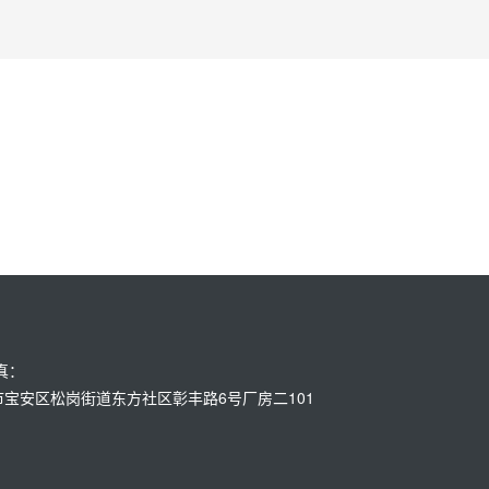
传真：
：深圳市宝安区松岗街道东方社区彰丰路6号厂房二101