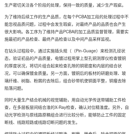
生产密切关注各个阶段的处理，保持一致的质量，减少生产瑕疵。
为了维持后续工作的生产品质，在每个PCBA加工段的处理过程中不
能忽视品质问题，过程中会发生瑕疵，对最终产品的品质也会产生
很大影响。各工序为了维持产品PCBA的加工品质监督管理，需要实
施最初的产品检查、最终产品检查以及中间产品采样监视。
在钻头过程段中，通过实施插头规（（Pin-Guage）来检测孔径状
态，验证初品的产品质量，电镀过程用掌上型孔铜测厚仪检查镀铜
的厚度状况，将切片组合起来检查孔隙的铜密度和内层的结合状
况，可以确保镀金质量。另一方面，镀铜后的板材的研磨处理、玻
璃纤维、树脂、粉屑的去除后，组合砂带机使铜面平整，铜瘤去除
陷落问题。
同时大量生产结合机械的视觉辅助，用自动光学传送带辅助工件检
查，在多层板层间结合淮的X-Ray检查，确认对位精淮度。另外，自
动光学检测与原线路原稿组合进行比较分析，能够防止工件的固定
断线、线路短路或线路切断问题的发生。
焊接防止过程中的裸铜板经过酸洗、刷磨、微食后，除去铜面的氧