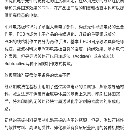
头提供电子元件的更稳定的连接和固定，在达到更好的线路连接质
量和元件固定效果的同时，在产品出厂后的销售和检查中也可以提
供更高质量的电路。
印刷电路板PCB为了承担大量电子部件、构建元件导通电路的重要
作用，PCB也成为电子产品的持续进化、升级的重要组成部分。
PCB的线路制作主要分为两种手法，基本上PCB自身必须具备绝缘
载波，载波材料决定PCB电路板自身的强度、绝缘效果、基本电气
的表现，但是导通线路可以用加成法（Additive）或者减去法
Subtractive两种不同的制作方式构筑。
软板腐蚀？硬盘使用条件的优点不同
线路加成法在基板上附加了透过实体电路的金属镀、蒸镀或导通材
料。减去法是在涂覆有金属导体层的基板上采集、印刷线路图案
后，将未印刷的无线路径块金属透过化学溶剂除去腐蚀的形成电
路。
初期的基板材料是限制电路基板的应用的瓶颈，但是，例如可挠性
的软性材料、高温耐受性、薄化和兼有多层层叠应用的各种机械板