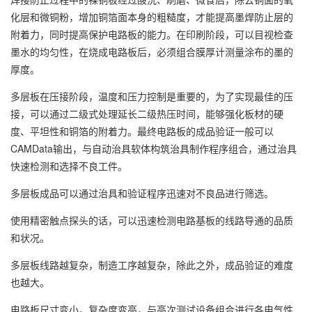
化层和微铜粉，增加铜箔面本身的粗糙度，才能提高墨焊防止层的
附着力，同时提高保护电路板的能力。在印刷阶段，可以目视检查
墨水的均匀性，在烧成电路板后，必须组合膜厚计测量涂布的墨的
厚度。
多层板在压接阶段，温度和压力控制是重要的，为了实现最佳的压
接，可以通过二级式处理延长二级热压时间，能够强化板材的硬
度、平坦性和铜箔的附着力。最终电路板的成品验证一般可以
CAMData输出，与自动治具软体构筑治具制作程序组合，通过治具
快速检测和选择不良工件。
多层板成品可以通过治具和验证程序迅速对不良品进行筛选。
使用精密触点探头的话，可以迅速检测电路基板的线路导通的品质
和状况。
多层板线路越复杂，制造工序越复杂，除此之外，成品验证的难度
也越大。
电路板尺寸变小，复杂度变高，与高次测试设备组合进行各电气性