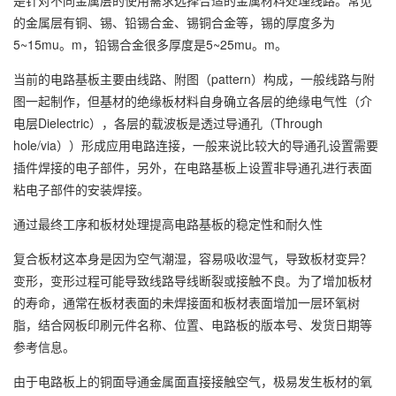
是针对不同金属层的使用需求选择合适的金属材料处理线路。常见
的金属层有铜、锡、铅锡合金、锡铜合金等，锡的厚度多为
5~15mu。m，铅锡合金很多厚度是5~25mu。m。
当前的电路基板主要由线路、附图（pattern）构成，一般线路与附
图一起制作，但基材的绝缘板材料自身确立各层的绝缘电气性（介
电层Dielectric），各层的载波板是透过导通孔（Through
hole/via））形成应用电路连接，一般来说比较大的导通孔设置需要
插件焊接的电子部件，另外，在电路基板上设置非导通孔进行表面
粘电子部件的安装焊接。
通过最终工序和板材处理提高电路基板的稳定性和耐久性
复合板材这本身是因为空气潮湿，容易吸收湿气，导致板材变异？
变形，变形过程可能导致线路导线断裂或接触不良。为了增加板材
的寿命，通常在板材表面的未焊接面和板材表面增加一层环氧树
脂，结合网板印刷元件名称、位置、电路板的版本号、发货日期等
参考信息。
由于电路板上的铜面导通金属面直接接触空气，极易发生板材的氧