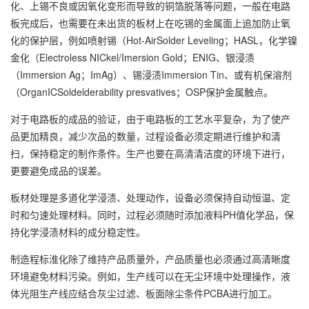
化、上锡不良或因氧化变形而导致的铜箔脱落等问题，一般在电路
板完成后，也需要在未出货的板材上在吃锡的金属面上追加防止氧
化的保护层，例如喷射锡（Hot-AirSolder Leveling；HASL，化学镍
金化（Electroless NICkel/Imersion Gold；ENIG、银浸渍
（Immersion Ag；ImAg）、锡浸渍Immersion Tin、或有机保溶剂
（OrganICSoldelderability presvatives；OSP保护金属触点。
对于电路板的成品的验证，由于电路板的工艺水平复杂，为了使产
品更加精良，减少次品的数量，过程设备必须定期进行维护和清
扫，保持稳定的制作条件。生产也要在高清清洁度的环境下进行，
更要避免成品的误差。
板材处理是多道化学浸渍、处理动作，设备必须保持自动恒温、定
时和匀速处理材料。同时，过程必须随时添加液料PH值化学品，保
持化学浸渍材料的成分稳定性。
制造程标淮化除了维持产品质量外，产品质量也必须通过高清晰度
环境避免材料污染。例如，生产线可以在无尘环境中处理操作，液
体光阻生产线应结合灰尘过滤、板面除尘条件PCBA进行加工。