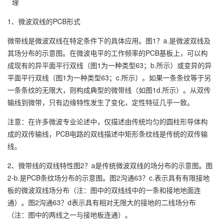
1、微波双线的PCB形式
微带线是微波双线在特定条件下的具体应用。图1？a.是微波双线及
其场分布的示意图。在微波电平的工作频率的PCB基板上，可以构
成现有的异平面平行双线（图1为一种类型63；b.所示）或变异的异
平面平行双线（图1为一种类型63；c.所示）。如果一条条纹等于另
一条条纹的无限大，则构成典型的微带线（如图1d.所示）。从双传
输线到微带，只有边缘特性发生了变化，定性特征几乎一致。
注意：在许多微波专业论述中，仅描述由传统均匀的圆柱形导体构
成的双传输线，PCB电路的双线描述中矩形条纹线是传统的双传输
线。
2、微带线的双线特性图2？a是传统微波双线的场分布的示意图。图
2-b.是PCB条纹场分布的示意图。图2沟通63？c.表示具有有限接地
板的微波双线场分布（注：图中的双线线中的一条和接地地面连
通）。图2沟通63？d表示具有相对无限大的接地的二线场分布
（注：图中的两线之一与接地板连通）。