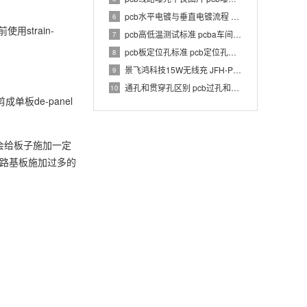
pcb水平电镀与垂直电镀流程 pcb电镀工艺介绍
6
strain-
pcb高低温测试标准 pcba车间温湿度要求
7
pcb板定位孔标准 pcb定位孔和定位柱要求
8
景飞鸿科技15W无线充 JFH-PWC-TX033 1.0 PCBA 规格书
9
通孔和贯穿孔区别 pcb过孔和通孔区别
10
板de-panel
会给板子施加一定
对电路基板施加过多的