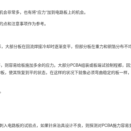
机会非常多，也有将“应力”加到电路板上的机会。
力的点和注意事项作为参考。
形，大部分板在回流焊接冷却时逐渐变平，但部分板在重力和铜箔分布不
，则容易给板施加多余的应力。大部分PCBA组装或板端试验制程都，因
的板，使其恢复到平的状态，在这样的状况下就像必须弯曲稳定的板一样
。
探测刺入电路板的试验点，如果针床治具设计不良，则探测对PCBA施力容