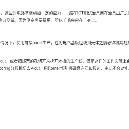
些对电路基板施加一定的应力，一般在ICT测试治具商在治具出厂之前使用
不进行该应力测量。因为测定需要费用，所以羊毛会露在羊身上。
般情况下，使用拼接panel生产，在将电路基板组装到壳体之前必须将其裁剪成单
-cut，或者把邮票的孔切开来拆开木板的生产线，但是这样的工作实际上
ing分板机切去V-cut，用Router切割机研磨连筋和板边，由此不会