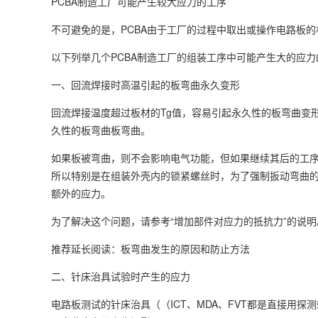
PCBA制造工厂可能产生较大应力的工序
不可避免的是，PCBA由于工厂的过程中取出或操作电路板的
以下列举几个PCBA制造工厂的组装工序中可能产生大的应
一、回流焊接时高温引起的板弯曲永久变形
回流焊接温度超过板材的Tg值，容易引起永久性的板弯曲变
久性的板弯曲板弯曲。
如果板被弯曲，则不会影响电气功能，但如果继续其后的工序
所以特别是在组装外壳内的锁紧螺丝时，为了强制扳动弯曲
额外的应力。
为了解决这个问题，请参考“增加部件对应力的抵抗力”的说明
推荐延长阅读：板弯曲发生的原因和防止方法
二、针床治具试验时产生的应力
电路板测试的针床治具（（ICT、MDA、FVT都是直接用