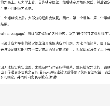
后的外壳上。从力学上看，首先锁定螺丝，然后锁定对角的螺丝，然后锁
板产生不同的应力影响。
第二个螺丝锁上后，大部分的翘曲会恢复，因此，第一个螺丝、第二个螺
的结果。
n-stressgage）测试锁定螺丝的各种顺序，决定“最佳的锁定螺丝顺序”
，可设计应力平衡的锁定螺丝治具来解决应力问题。方法也很简单，由于
用夹具锁定螺丝的地方一次定位后再锁定螺丝即可，但仅此就浪费了上下
章因无法核实真实出处，未能及时与作者取得联系，或有版权异议的，请
出于传递更多信息之目的,若有来源标注错误或侵犯了您的合法权益，请立
时间予以删除，并同时向您表示歉意,谢谢!