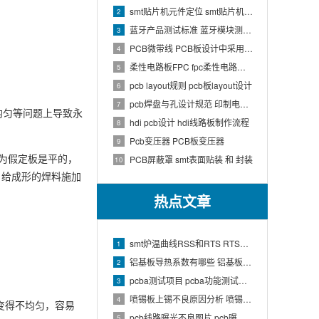
smt贴片机元件定位 smt贴片机结构
2
蓝牙产品测试标准 蓝牙模块测试方法
3
PCB微带线 PCB板设计中采用微带线和带状线,应用到什么原理
4
柔性电路板FPC fpc柔性电路板生产流程介绍
5
pcb layout规则 pcb板layout设计
6
pcb焊盘与孔设计规范 印制电路板上焊盘的大小及引线的孔径如何确定
7
均匀等问题上导致永
hdi pcb设计 hdi线路板制作流程
8
Pcb变压器 PCB板变压器
9
为假定板是平的，
PCB屏蔽罩 smt表面贴装 和 封装
10
，给成形的焊料施加
热点文章
smt炉温曲线RSS和RTS RTS炉温曲线
1
铝基板导热系数有哪些 铝基板的导热系数和热阻
2
pcba测试项目 pcba功能测试有哪些项
3
喷锡板上锡不良原因分析 喷锡板不上锡处理
4
易变得不均匀，容易
pcb线路曝光不良图片 pcb曝光工艺原理
5