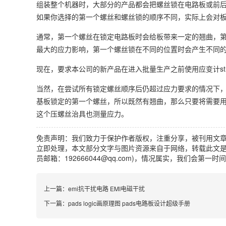
组装整个机器时，大部分的产品都会把螺丝锁在电路板或前
如果你选择的第一个螺丝和螺丝锁的顺序不同，实际上会对
通常，第一个螺丝在锁定电路板时会给板带来一定的翘曲，
最大的应力影响，第一个螺丝锁在不同的位置时会产生不同
现在，要求本公司的新产品在进入批量生产之前使用应变计strai
当然，在尝试所有锁定螺丝顺序后仍超过应力要求的情况下
基板锁定的第一个螺丝，所以既然有翘曲，那么只要将需要
这个压螺丝治具也测量应力。
免责声明：我们致力于保护作者版权，注重分享，被刊用文
立即处理，本文部分文字与图片资源来自于网络，转载此文是
员邮箱：192666044@qq.com)，情况属实，我们会第一
上一篇：
emi抗干扰电路 EMI电磁干扰
下一篇：
pads logic画原理图 pads电路板设计超级手册