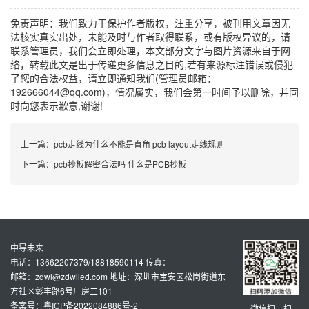
免责声明：我们致力于保护作者版权，注重分享，被刊用文章因无
法核实真实出处，未能及时与作者取得联系，或有版权异议的，请
联系管理员，我们会立即处理，本文部分文字与图片资源来自于网
络，转载此文是出于传递更多信息之目的,若有来源标注错误或侵犯
了您的合法权益，请立即通知我们(管理员邮箱：
192666044@qq.com)，情况属实，我们会第一时间予以删除，并同
时向您表示歉意,谢谢!
上一篇：
pcb走线为什么不能是直角 pcb layout走线规则
下一篇：
pcb抄板解密合法吗 什么是PCB抄板
中导未来
电话：13662207379/18818590114 传真：
邮箱：zdwl@zdwlled.com 地址：深圳市宝安区松岗街道东
方社区彰丰路6号厂房二101
备案号：粤ICP备2022084886号-2
微信扫一扫