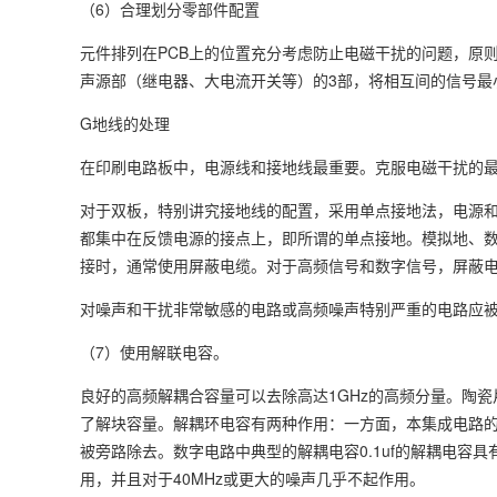
（6）合理划分零部件配置
元件排列在PCB上的位置充分考虑防止电磁干扰的问题，原
声源部（继电器、大电流开关等）的3部，将相互间的信号最
G地线的处理
在印刷电路板中，电源线和接地线最重要。克服电磁干扰的
对于双板，特别讲究接地线的配置，采用单点接地法，电源和
都集中在反馈电源的接点上，即所谓的单点接地。模拟地、数
接时，通常使用屏蔽电缆。对于高频信号和数字信号，屏蔽
对噪声和干扰非常敏感的电路或高频噪声特别严重的电路应
（7）使用解联电容。
良好的高频解耦合容量可以去除高达1GHz的高频分量。陶
了解块容量。解耦环电容有两种作用：一方面，本集成电路
被旁路除去。数字电路中典型的解耦电容0.1uf的解耦电容具
用，并且对于40MHz或更大的噪声几乎不起作用。