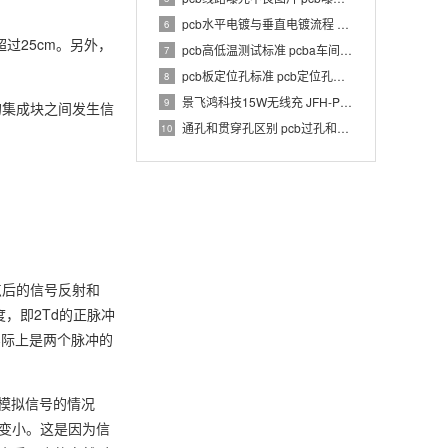
pcb水平电镀与垂直电镀流程 pcb电镀工艺介绍
6
过25cm。另外，
pcb高低温测试标准 pcba车间温湿度要求
7
pcb板定位孔标准 pcb定位孔和定位柱要求
8
景飞鸿科技15W无线充 JFH-PWC-TX033 1.0 PCBA 规格书
9
的集成块之间发生信
通孔和贯穿孔区别 pcb过孔和通孔区别
10
点后的信号反射和
，即2Td的正脉冲
实际上是两个脉冲的
是模拟信号的情况
扰变小。这是因为信