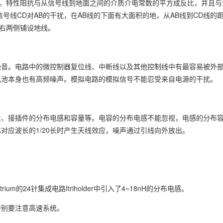
少。特性阻抗与从信号线到地面之间的介质介电常数的平方成反比，并且与
号线CD对AB的干扰，在AB线的下面有大面积的地，从AB线到CD线的距
左右两侧铺设地线。
噪音。电路中的微控制器复位线、中断线以及其他控制线中有最容易被外
电池本身也有高频噪声。模拟电路的模拟信号不能忍受来自电源的干扰。
量、接插件的分布电感和容量等。电容的分布电感不能忽视，电感的分布
对应波长的1/20长时产生天线效应，噪声通过引线向外放出。
m的24针集成电路Itriholder中引入了4~18nH的分布电感。
特别要注意高速系统。