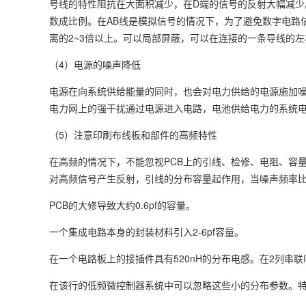
号线的特性阻抗在大面积减少，在D端的信号的反射大幅减
数成比例。在AB线是模拟信号的情况下，为了避免数字电路信
离的2~3倍以上。可以局部屏蔽，可以在连接的一条导线的
（4）电源的噪声降低
电源在向系统供给能量的同时，也会对电力供给的电源施加
电力网上的强干扰通过电源进入电路，电池供给电力的系统
（5）注意印刷布线板和部件的高频特性
在高频的情况下，不能忽视PCB上的引线、检修、电阻、容
对高频信号产生反射，引线的分布容量起作用，当噪声频率比
PCB的大修导致大约0.6pf的容量。
一个集成电路本身的封装材料引入2-6pf容量。
在一个电路板上的接插件具有520nH的分布电感。在2列串联Itriu
在该行的低频微控制器系统中可以忽略这些小的分布参数。