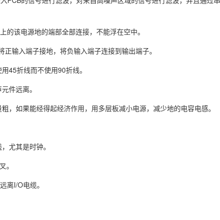
。对进入PCB的信号进行滤波，对来自高噪声区域的信号进行滤波，并且通过
路上的该电源地的端部全部连接，不能浮在空中。
将正输入端子接地，将负输入端子连接到输出端子。
用45折线而不使用90折线。
声元件远离。
量粗，如果能经得起经济作用，用多层板减小电源，减少地的电容电感。
线，尤其是时钟。
交叉。
远离I/O电缆。