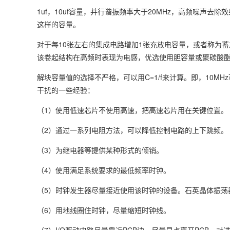
1uf，10uf容量，并行谐振频率大于20MHz，高频噪声去
这样的容量。
对于每10张左右的集成电路增加1张充放电容量，或者称为蓄
该卷起结构在高频时表现为电感，优选使用胆容量或聚碳酸
解块容量值的选择不严格，可以用C=1/f来计算。即，10MHz
干扰的一些经验：
（1）使用低速芯片不使用高速，把高速芯片用在关键位置。
（2）通过一系列电阻方法，可以降低控制电路的上下跳频。
（3）为继电器等提供某种形式的倾销。
（4）使用满足系统要求的最低频率时钟。
（5）时钟发生器尽量接近使用该时钟的设备。石英晶体振荡
（6）用地线圈住时钟，尽量缩短时钟线。