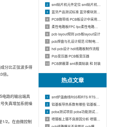
smt贴片机元件定位 smt贴片机结构
2
蓝牙产品测试标准 蓝牙模块测试方法
3
PCB微带线 PCB板设计中采用微带线和带状线,应用到什么原理
4
柔性电路板FPC fpc柔性电路板生产流程介绍
5
pcb layout规则 pcb板layout设计
6
pcb焊盘与孔设计规范 印制电路板上焊盘的大小及引线的孔径如何确定
7
hdi pcb设计 hdi线路板制作流程
8
Pcb变压器 PCB板变压器
9
PCB屏蔽罩 smt表面贴装 和 封装
10
频成分比正弦波多得
3倍。
热点文章
OS电路的输出端具
smt炉温曲线RSS和RTS RTS炉温曲线
1
信号失真增加系统噪
铝基板导热系数有哪些 铝基板的导热系数和热阻
2
pcba测试项目 pcba功能测试有哪些项
3
喷锡板上锡不良原因分析 喷锡板不上锡处理
4
1/2。在由微控制
pcb线路曝光不良图片 pcb曝光工艺原理
5