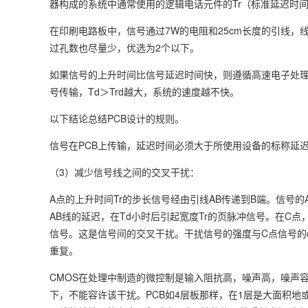
器构成的系统中通常使用的逻辑电话元件的Tr（标准延迟时间）
在印刷电路板中，信号通过7W的电阻和25cm长度的引线，线
过孔数也尽量少，优选为2个以下。
如果信号的上升时间比信号延迟时间快，则遵循高速电子处理
号传输，Td＞Trd越大，系统的速度越不快。
以下结论总结PCB设计的规则。
信号在PCB上传输，延迟时间必须大于所使用设备的标称延
（3）减少信号线之间的交叉干扰：
A点的上升时间Tr的步长信号经由引线AB传递到B端。信号
AB线的延迟，在Td小时后引起宽度Tr的页脉冲信号。在C点
信号。这是信号间的交叉干扰。干扰信号的强度与C点信号的d
重复。
CMOS在处理中制造的微控制是输入阻抗高，噪声高，噪声容许
下，不能容许该干扰。PCB如4层板那样，在1层是大面积