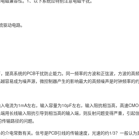
和电磁兼容性。1、以下系统应特别注意电磁干扰。
流驱动电路。
，提高系统的PCB干扰防止能力。同一频率的方波和正弦波，方波的高
越容易成为噪声源，微控制器产生的影响最大的高频噪声是时钟频率的约
入电流为1mA左右，输入容量为10pF左右，输入阻抗相当高，高速CM
出端用长线输入阻抗引导到相当高的输入端，则反射问题变得严重，引起
题的传输路径的问题。
的介电常数有关。信号是PCB引线的传输速度，光速的约1/3？一般认为是