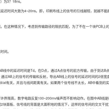
为3？18ns。
延迟时间大致为4~20ns。即，印刷布线上的信号的引线越短，就越不能超
。在这种情况下，考虑到传输路径的阻抗匹配，为了不在一个块PCB上
迟时间。
的AB线中的延迟时间是Td。在D点，通过A点信号的前方传输，由于到达B
，通过AB上的信号的传输和反射，导出AB线上的信号的延迟时间的2倍宽度
i/at有关，并且与线间距离有关。如果两个信号线不太长，AB中看到的
界限高，数字电路反复100~200mv噪声而不影响动作。在图中AB线
地或2块面板、信号线的背面是大面积地的情况下，这样的信号间的交叉干