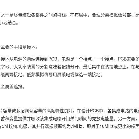
则之一是尽量缩短各部件之间的引线。在布局中，合理分离模拟信号部、
小地结合。
最主要的手段是接地。
接地从电源的两端连接到PCB，电源是一个接点、一个接点。PCB需要
字地、大功率装置的分割意味着配线分开，最后集中在该接地点上。在与
电缆两端接地。低频模拟信号用屏蔽电缆优选一端接地。
被金属盖遮挡。
瓷片容量或多层陶瓷容量的高频特性良好。在设计PCB中，各集成电路的电
的蓄积容量提供并吸收该集成电路开门关门瞬间的充放电能量。另一方面
有5nH分布电感，其并行谐振频率约为7MHz，即对于10MHz或更小的噪