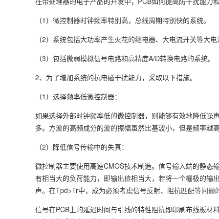
在带处理器的电子产品的开发中，PCB如何提高防干扰能力
（1）微控制器时钟频率特别高，总线周期特别快的系统。
（2）系统包括大功率产生火花的继电器、大电流开关等大电
（3）包括微弱模拟信号电路和高精度A/D转换电路的系统。
2、为了增加系统的抗电磁干扰能力，采取以下措施。
（1）选择频率低微控制器：
如果选择外部时钟频率低的微控制器，则能够有效地降低噪声
多。方波的高频成分的波的振幅虽然比基波小，但是频率越高
（2）降低信号传输中的失真：
微控制器主要使用高速CMOS技术制造。信号输入端的静态输
有相当大的负荷能力，即输出值相当大，若将一个栅极的输
声。在Tpd>Tr中，成为必须考虑信号反射、阻抗匹配等问
信号在PCB上的延迟时间与引线的特性阻抗即印刷布线板材料