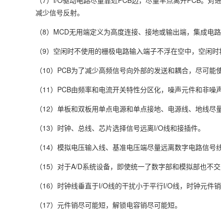
（7）I/O驱动电路尽量靠近PCB边，尽量早点离开PCB
减少信号反射。
（8）MCD无用端定义为高度连接、接地或输出端，集成电
（9）空闲时不使用的栅极电路输入端子不浮在空中，空闲时
（10）PCB为了减少高频信号向外部的发送和耦合，尽可能使
（11）PCB由频率和电流开关特性分区化，噪声元件和非噪
（12）单板和双板用单点电源和单点接地、电源线、地线尽
（13）时钟、总线、芯片选择信号远离I/O线和接插件。
（14）模拟电压输入线、基准电压端尽量远离数字电路信号
（15）对于A/D系统设备，即使统一了数字部和模拟部也不
（16）时钟线垂直于I/O线的干扰小于平行I/O线，时钟元件销
（17）元件销尽可能短，解锁电容销尽可能短。