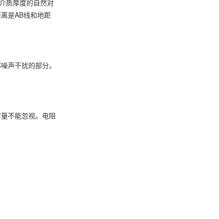
介质厚度的自然对
离是AB线和地距
部噪声干扰的部分。
容量不能忽视。电阻