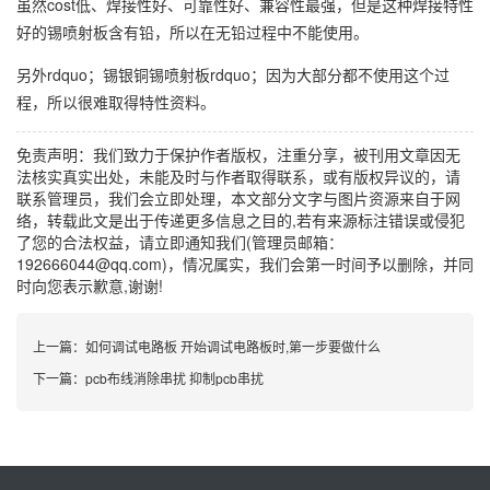
虽然cost低、焊接性好、可靠性好、兼容性最强，但是这种焊接特性
好的锡喷射板含有铅，所以在无铅过程中不能使用。
另外rdquo；锡银铜锡喷射板rdquo；因为大部分都不使用这个过
程，所以很难取得特性资料。
免责声明：我们致力于保护作者版权，注重分享，被刊用文章因无
法核实真实出处，未能及时与作者取得联系，或有版权异议的，请
联系管理员，我们会立即处理，本文部分文字与图片资源来自于网
络，转载此文是出于传递更多信息之目的,若有来源标注错误或侵犯
了您的合法权益，请立即通知我们(管理员邮箱：
192666044@qq.com)，情况属实，我们会第一时间予以删除，并同
时向您表示歉意,谢谢!
上一篇：
如何调试电路板 开始调试电路板时,第一步要做什么
下一篇：
pcb布线消除串扰 抑制pcb串扰