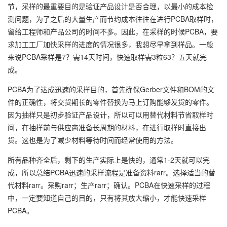
节，采样的最重要目的是验证产品设计是否合理，以最小的成本检
测问题，为了之后的大量生产而节约成本往往在进行PCBA取样时，
留给工程师和产品公司的时间不多。因此，在采样的时候PCBA，要
求加工工厂加快采样的进度的情况很多，我想尽早拿到样品。一般
来说PCBA采样是7？需14天时间，快速取样需3粒63？五天就完
成。
PCBA为了达成迅速的采样目的，首先确保Gerber文件和BOM的文
件的正确性，将交货期长的零件替换为马上订购能够发货的零件。
因为抽样只是初步验证产品设计，所以可以用替代材料节省取样时
间，在抽样前与供应商准备长周期的材料，在进行取样时直接出
货。这也是为了减少材料等待时间而经常使用的方法。
所有品种齐全后，剩下的生产实际上是快的，通常1-2天就可以完
成，所以总结PCBA迅速的采样流程是准备资料rarr。选择适当的替
代材料rarr。采购rarr；生产rarr；确认。PCBA在快速采样的过程
中，一定要知道自己的目的，只有将其放大缩小，才能快速采样
PCBA。