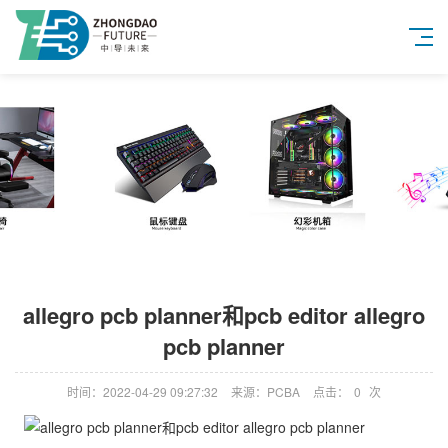
allegro pcb planner和pcb editor allegro
pcb planner
时间：2022-04-29 09:27:32
来源：PCBA
点击：
0
次