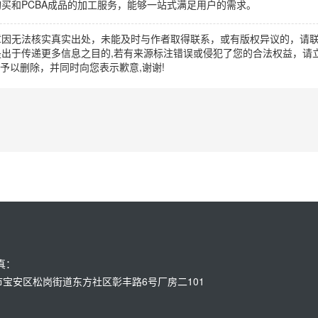
买和PCBA成品的加工服务，能够一站式满足用户的需求。
章因无法核实真实出处，未能及时与作者取得联系，或有版权异议的，请
出于传递更多信息之目的,若有来源标注错误或侵犯了您的合法权益，请立
时间予以删除，并同时向您表示歉意,谢谢!
传真：
：深圳市宝安区松岗街道东方社区彰丰路6号厂房二101