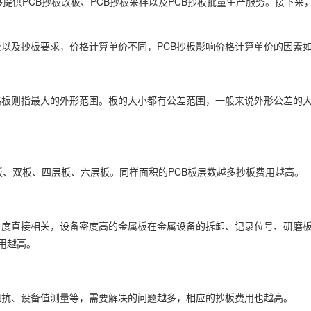
够提供PCB抄板改板、PCB抄板采样以及PCB抄板批量生产服务。接下来
板以及抄板要求，价格计算单价不同，PCB抄板影响价格计算单价的因素
板则指最大的外形范围。板的大小都有公差范围，一般来说外形公差的大小一
板、双板、四层板、六层板。同样面积的PCB板层数越多抄板费用越高。
难度直接相关，设备密度高的金属板在金属设备的拆卸、记录位号、研磨
用越高。
阻抗、设备值测量等，需要解决的问题越多，相应的抄板费用也越高。