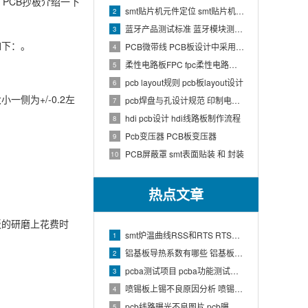
，PCB抄板介绍一下
smt贴片机元件定位 smt贴片机结构
2
蓝牙产品测试标准 蓝牙模块测试方法
3
如下：。
PCB微带线 PCB板设计中采用微带线和带状线,应用到什么原理
4
柔性电路板FPC fpc柔性电路板生产流程介绍
5
pcb layout规则 pcb板layout设计
6
侧为+/-0.2左
pcb焊盘与孔设计规范 印制电路板上焊盘的大小及引线的孔径如何确定
7
hdi pcb设计 hdi线路板制作流程
8
Pcb变压器 PCB板变压器
9
PCB屏蔽罩 smt表面贴装 和 封装
10
热点文章
板的研磨上花费时
smt炉温曲线RSS和RTS RTS炉温曲线
1
铝基板导热系数有哪些 铝基板的导热系数和热阻
2
pcba测试项目 pcba功能测试有哪些项
3
喷锡板上锡不良原因分析 喷锡板不上锡处理
4
pcb线路曝光不良图片 pcb曝光工艺原理
5