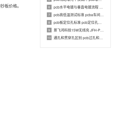
的抄板价格。
pcb水平电镀与垂直电镀流程 pcb电镀工艺介绍
6
pcb高低温测试标准 pcba车间温湿度要求
7
pcb板定位孔标准 pcb定位孔和定位柱要求
8
景飞鸿科技15W无线充 JFH-PWC-TX033 1.0 PCBA 规格书
9
通孔和贯穿孔区别 pcb过孔和通孔区别
10