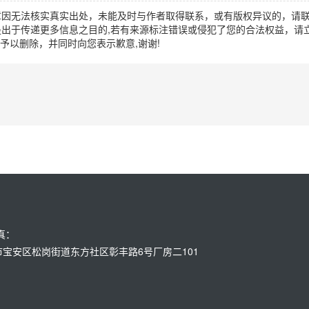
章因无法核实真实出处，未能及时与作者取得联系，或有版权异议的，请
出于传递更多信息之目的,若有来源标注错误或侵犯了您的合法权益，请立
时间予以删除，并同时向您表示歉意,谢谢!
传真：
：深圳市宝安区松岗街道东方社区彰丰路6号厂房二101