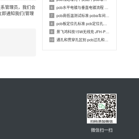
联系管理员，我们会
pcb水平电镀与垂直电镀流程 pcb电镀工艺介绍
6
即通知我们(管理
pcb高低温测试标准 pcba车间温湿度要求
7
pcb板定位孔标准 pcb定位孔和定位柱要求
8
景飞鸿科技15W无线充 JFH-PWC-TX033 1.0 PCBA 规格书
9
通孔和贯穿孔区别 pcb过孔和通孔区别
10
微信扫一扫