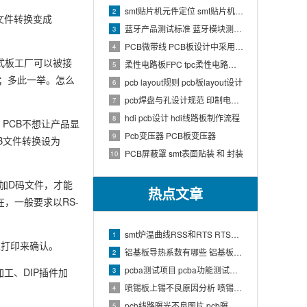
smt贴片机元件定位 smt贴片机结构
2
文件转换变成
蓝牙产品测试标准 蓝牙模块测试方法
3
PCB微带线 PCB板设计中采用微带线和带状线,应用到什么原理
4
些格式板工厂可以被接
柔性电路板FPC fpc柔性电路板生产流程介绍
5
o；多此一举。怎么
pcb layout规则 pcb板layout设计
6
pcb焊盘与孔设计规范 印制电路板上焊盘的大小及引线的孔径如何确定
7
hdi pcb设计 hdi线路板制作流程
8
，PCB不想让产品显
Pcb变压器 PCB板变压器
9
B文件转换设为
PCB屏蔽罩 smt表面贴装 和 封装
10
时附加D码文件，才能
热点文章
在，一般要求以RS-
smt炉温曲线RSS和RTS RTS炉温曲线
1
上打印来确认。
铝基板导热系数有哪些 铝基板的导热系数和热阻
2
pcba测试项目 pcba功能测试有哪些项
3
工、DIP插件加
喷锡板上锡不良原因分析 喷锡板不上锡处理
4
pcb线路曝光不良图片 pcb曝光工艺原理
5