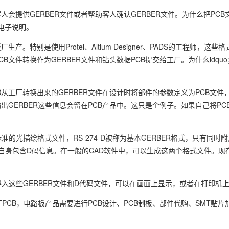
会提供GERBER文件或者帮助客人确认GERBER文件。为什么把PCB
-电子说明。
。特别是使用Protel、Altium Designer、PADS的工程师，这
文件转换作为GERBER文件和钻头数据PCB提交给工厂。为什么ldqu
B从工厂转换出来的GERBER文件在设计时将部件的参数定义为PCB文件
出GERBER这些信息会留在PCB产品中。这只是个例子。如果自己将PC
的国际标准的光描绘格式文件，RS-274-D被称为基本GERBER格式，只有同
，其自身包含D码信息。在一般的CAD软件中，可以生成这两个格式文件。现
件导入这些GERBER文件和D代码文件，可以在画面上显示，或者在打印机
PCB，电路板产品需要进行PCB设计、PCB制板、部件代购、SMT贴片加