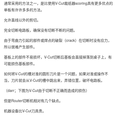
通常采用的方法之一，是比使用V-Cut裁纸器scoring具有更多优点的
单板有许许多多的方法。
允许直线以外的剪切。
完全切断电路板，确保没有切断不断的问题。
由于弯曲力引起的部件或焊点的破裂（crack）在切断时没有应力，
所以很难产生部件。
基板上的部件不易损坏，V-Cut切断后基板会直接掉落到桌子上，有
可能损伤基板部件。
如何将V-Cut的槽对淮的圆形刀片是一个问题，如果对淮或操作不
当，刀片就会从V-Cut的槽中跳出来，弄错位置，破坏电路板。
（darr；下图为V-Cut由于切断不正确而造成的损伤）
但是Router切断机相对有几个缺点。
机器设备比V-Cut刀具贵。