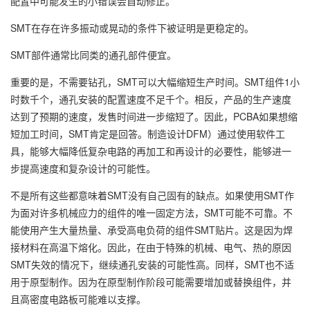
配置中可能发生的小错误会自动修正。
SMT在存在许多振动或晃动的条件下被证明是更稳定的。
SMT部件通常比同类的通孔部件便宜。
重要的是，不需要钻孔，SMT可以大幅缩短生产时间。SMT组件1小
时数千个，通孔安装的配置速度不足千个。相反，产品的生产速度
达到了预期的速度，发售时间进一步缩短了。因此，PCBA如果想缩
短加工时间，SMT肯定是回答。制造设计DFM）通过使用软件工
具，能够大幅降低复杂电路的再加工和再设计的必要性，能够进一
步提高速度和复杂设计的可能性。
不是所有这些都意味着SMT没有自己固有的缺点。如果使用SMT作
为面对许多机械应力的组件的唯一固定方法，SMT可能不可靠。不
能使用产生大量热量、承受高电负荷的组件SMT贴片。这是因为焊
接材料在高温下熔化。因此，在由于特殊的机械、电气、热的原因
SMT失效的情况下，继续通孔安装的可能性高。同样，SMT也不适
用于原型制作。因为在原型制作阶段可能需要增加或替换组件，并
且高密度电路板可能难以支撑。