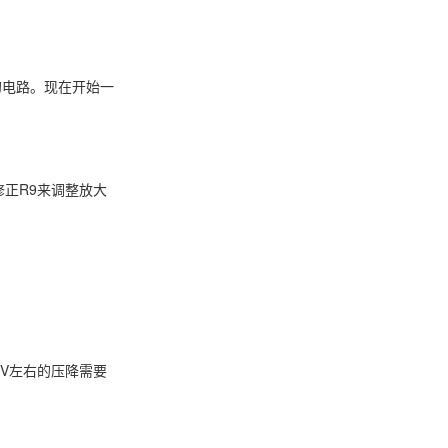
的电路。现在开始一
修正R9来调整放大
4V左右的压降需要