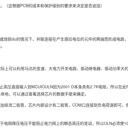
损伤。（这根据PCB的成本和保护级别的要求来决定是否追加）
压破坏或烧损du的情况下，并联连接在产生感应电位的元件的两端而形成电路
用。
际上可以利用马达的变速、大电力开关电路、驱动继电器、驱动功率大的L
止高压直接输入到MCUIOULN因为2001 D本身具有2.7K电阻，所以在此R
具体地，可以通过查看选择芯片的数据手册来确定。
施加续流二极管，芯片内部设计有二极管，COM口连接到负电荷源即可，
由于电阻降压电压不能阻止电力网上的瞬态高压的变动，所以ULN必须使104