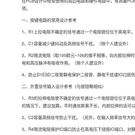
在PCB设计中经常使用的周边电路和硬件电路中，有具备PC
项。
一、按键电路的常用设计参考
1、R1上拉电阻不确定的信号通过一个电阻钳位位于高电平
2、C1容量减少键抖动及高频信号干扰。（除个人建议外）
3、R2限流电阻（取100欧元~10k的值不相等，向内部拉
电和高压脉冲有吸收作用。（除个人建议外）
4、防止D1ESD二极管静电保护二极管、静电干扰或IO口
二、外置信号输入设计参考（与按钮略相似）
1、R3的拉伸电阻使不确定的信号通过一个电阻钳位位于高
的情况下，建议加算。平时通信距离不长，内部拉伸的话可
2、C2容量高频信号防止干扰。（另外，在输入频率信号大的
3、R4限流电阻保护IO端口防止在高电压下烧毁IO端口，