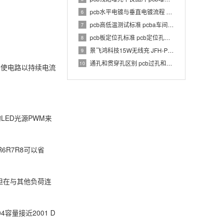
pcb水平电镀与垂直电镀流程 pcb电镀工艺介绍
6
pcb高低温测试标准 pcba车间温湿度要求
7
pcb板定位孔标准 pcb定位孔和定位柱要求
8
景飞鸿科技15W无线充 JFH-PWC-TX033 1.0 PCBA 规格书
9
通孔和贯穿孔区别 pcb过孔和通孔区别
10
，使电路以持续电流
ED光源PWM来
6R7R8可以省
但在与其他负荷连
容量接近2001 D