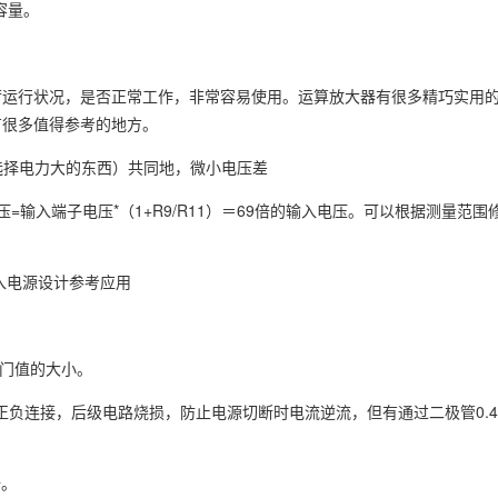
容量。
荷运行状况，是否正常工作，非常容易使用。运算放大器有很多精巧实用
有很多值得参考的地方。
6选择电力大的东西）共同地，微小电压差
输入端子电压*（1+R9/R11）＝69倍的输入电压。可以根据测量范围
入电源设计参考应用
阀门值的大小。
正负连接，后级电路烧损，防止电源切断时电流逆流，但有通过二极管0.
倍。