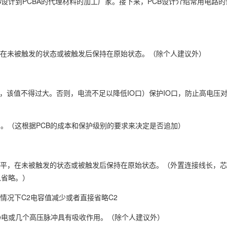
B设计到PCBA的代理材料的加工厂家。接下来，PCB设计介绍常用电路
，在未被触发的状态或被触发后保持在原始状态。（除个人建议外）
伸时，该值不得过大。否则，电流不足以降低IO口）保护IO口，防止高电压对
损伤。（这根据PCB的成本和保护级别的要求来决定是否追加）
电平，在未被触发的状态或被触发后保持在原始状态。（外置连接线长，
以省略。）
情况下C2电容值减少或者直接省略C2
对静电或几个高压脉冲具有吸收作用。（除个人建议外）