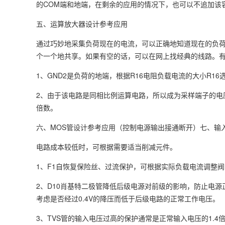
的COM端和地端，在剩余的应用的情况下，也可以不追加该
五、运算放大器设计参考应用
通过巧妙地采集负荷现在的电流，可以正确地知道现在的负
个一个地共享。如果有空的话，可以在网上找经典的线路。
1、GND2是负荷的地端，根据R16电阻负载电流的大小R1
2、由于该电路是同相比例运算电路，所以成为采样端子的电压=
倍数。
六、MOS管设计参考应用（控制电源输出接通断开）七、输
电路成本较低时，可根据需要适当削减元件。
1、F1自恢复保险丝、过流保护，可根据实际负载电流调整
2、D10肖基特二极管降低后级电源对前级的影响，防止电源
考虑是否经过0.4V的降压而低于后级电路的正常工作电压。
3、TVS管的输入电压过高的保护通常是正常输入电压的1.4