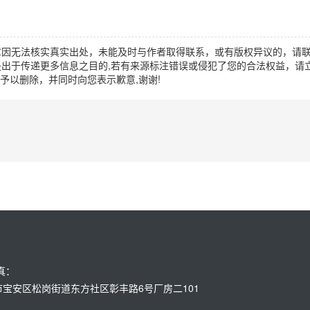
章因无法核实真实出处，未能及时与作者取得联系，或有版权异议的，请
出于传递更多信息之目的,若有来源标注错误或侵犯了您的合法权益，请立
时间予以删除，并同时向您表示歉意,谢谢!
传真：
：深圳市宝安区松岗街道东方社区彰丰路6号厂房二101