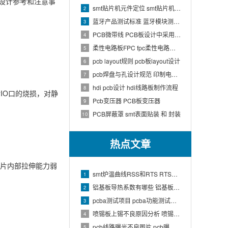
的设计参考和注意事
smt贴片机元件定位 smt贴片机结构
2
蓝牙产品测试标准 蓝牙模块测试方法
3
PCB微带线 PCB板设计中采用微带线和带状线,应用到什么原理
4
柔性电路板FPC fpc柔性电路板生产流程介绍
5
pcb layout规则 pcb板layout设计
6
pcb焊盘与孔设计规范 印制电路板上焊盘的大小及引线的孔径如何确定
7
hdi pcb设计 hdi线路板制作流程
8
IO口的烧损，对静
Pcb变压器 PCB板变压器
9
PCB屏蔽罩 smt表面贴装 和 封装
10
热点文章
芯片内部拉伸能力弱
smt炉温曲线RSS和RTS RTS炉温曲线
1
铝基板导热系数有哪些 铝基板的导热系数和热阻
2
pcba测试项目 pcba功能测试有哪些项
3
喷锡板上锡不良原因分析 喷锡板不上锡处理
4
pcb线路曝光不良图片 pcb曝光工艺原理
5