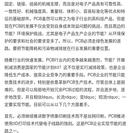
固定、链接、组装的机械支撑，而且是对电子产品具有可靠性高、
一致性好、机械强度高、重量轻、体积小、容易标准化等优点和特
征的基础部件。PCB虽然可以称之为电子行业的高科技产品，但是
现在PCB的发展不仅会受到自身成本效益问题的挑战，而且周边的
节能？环境保护挑战，尤其是电子产品生产企业的节能？从环境保
护的要求和社会的要求变多了。所以，PCB必须走绿色发展的道
路。要把节能降耗和污染物减排放在行业发展的重要位置。
随着行业的快速发展，PCB行业内的竞争越来越激烈，节能？开展
削减消费是国家的节能计划63？这不仅是实行减排政策，也是企业
降低生产成本、提高企业竞争力的重要手段。PCB企业的节能只能
依靠技术的进步，特别是依靠革新PCB生产技术。尽管总体上是困
难的，但是可以局部地开始冗余PCB过程的流程，并且逐步地、逐
步地改变，并且相信ldquo。长流rdquo；变ldquo；短流rdquo；一
定要实现节能。目前可以从以下几个方面着手。
首先，必须继续推进数字喷墨印刷技术而不是丝网印刷，PCB推进
使用3D打印技术代替电子线路的蚀刻。这是PCB企业实现节能的道
路之一。