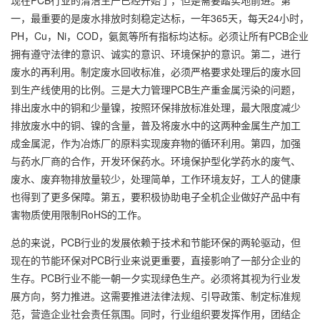
现在PCB行业的清洁生产已经开始了，但是需要踏实地前进。第
一，最重要的是废水排放时刻稳定达标，一年365天，每天24小时，
PH，Cu，Ni，COD，氨氮等所有指标均达标。必须让所有PCB企业
拥有遵守法律的意识、诚实的意识、环境保护的意识。第二，进行
废水的再利用。制定废水回收标准，必须严格要求处理后的废水回
到生产线使用的比例。三是大力管理PCB生产重金属污染的问题，
排出废水中的铜和少量镍，按照环保排放标准处理，最大限度减少
排放废水中的铜、镍的含量，普及将废水中的这两种金属生产加工
成金属泥，作为冶炼厂的原料实现废弃物的循环利用。第四，加强
与药水厂商的合作，开发环保药水。环境保护型化学药水的废气、
废水、废弃物排放量较少，处理简单，工作环境友好，工人的健康
也得到了更多保障。第五，要积极协助电子全机企业做好产品中有
害物质使用限制RoHS的工作。
总的来说，PCB行业的发展依赖于技术和节能环保的两轮驱动，但
现在的节能环保对PCB行业来说更重要，直接影响了一部分企业的
生存。PCB行业不能一朝一夕实现绿色生产。必须将其视为行业发
展方向，努力推进。这需要推进法律法规、引导政策、制定标准规
范，营造企业社会责任氛围。同时，行业组织要发挥作用，团结企