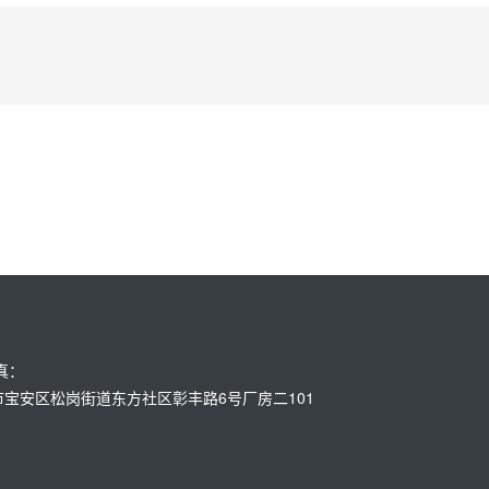
传真：
：深圳市宝安区松岗街道东方社区彰丰路6号厂房二101