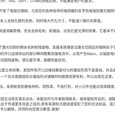
itch、CSP、042、0201、COB的持续应用，不能满足用户的要求。
技术，开发了电抛光钢网，与现在的各种各样的电研磨的名字伪电蚀刻激光钢
根本上去除孔壁的毛刺，同时增大开孔尺寸，不能减少钢片的厚度。
放电、快速溶解原理，完全去除毛刺，削锯齿，达到孔壁光滑的效果，它基本
果消除了激光切割的剩余毛刺和残留物，其基本原理是当激光切割后的钢网处
口边缘突出的部分瞬间聚集到强电流中，从而产生ldquo。尖端放电rd
光切割残留物，使孔壁平滑，脱模性能优异。
的孔壁立体效果，发现所有开口边缘线都是均匀的锯齿形而不是直线，并且
另一个优点是圆弧形比锯齿形对锡糊剂的脱离型更有利，所以出现在这里
手段。采用新型防静电材料，韧性高，不易打折，对小元件也能达到高精度
章因无法核实真实出处，未能及时与作者取得联系，或有版权异议的，请
出于传递更多信息之目的,若有来源标注错误或侵犯了您的合法权益，请立
时间予以删除，并同时向您表示歉意,谢谢!