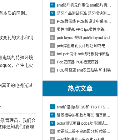
smt贴片机元件定位 smt贴片机结构
2
网有本质的区别。
蓝牙产品测试标准 蓝牙模块测试方法
3
PCB微带线 PCB板设计中采用微带线和带状线,应用到什么原理
4
柔性电路板FPC fpc柔性电路板生产流程介绍
5
不改变孔的大小和钢
pcb layout规则 pcb板layout设计
6
pcb焊盘与孔设计规范 印制电路板上焊盘的大小及引线的孔径如何确定
7
hdi pcb设计 hdi线路板制作流程
8
于强电场的特殊环境
Pcb变压器 PCB板变压器
9
quo;，产生电火
PCB屏蔽罩 smt表面贴装 和 封装
10
由真正的电抛光过
热点文章
。
。
smt炉温曲线RSS和RTS RTS炉温曲线
1
铝基板导热系数有哪些 铝基板的导热系数和热阻
2
联系管理员，我们会
pcba测试项目 pcba功能测试有哪些项
3
即通知我们(管理
喷锡板上锡不良原因分析 喷锡板不上锡处理
4
pcb线路曝光不良图片 pcb曝光工艺原理
5