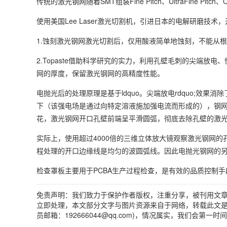
传统的激光钢网随着SMT组装Fine Pitch、UltraFine P
使用美国Lee Laser激光切割机，引进日本的电解研磨
1.蚀刻激光钢网激光切割后，仅用酸液简单地蚀刻，不能从
2.Topaste借助科学研究的实力，利用孔壁毛刺的尖端
网的厚度，保留激光钢网的高精度性能。
电抛光后的处理原理是基于ldquo。尖端放电rdquo;效
下（该强电场是通过向特定溶液施加强电流而形成的），钢网的开
花，激光钢网开口孔壁前端呈平滑圆弧，彻底去除孔壁的激
实际上，使用超过4000倍的三维立体放大镜观察激光钢网
程处理的开口边缘线是均匀的波圆弧线。因此电抛光钢网的
检查罩板主要用于PCBA生产过程检查，是有效的品质控制
免责声明：我们致力于保护作者版权，注重分享，被刊用文
立即处理，本文部分文字与图片资源来自于网络，转载此文是
员邮箱：192666044@qq.com)，情况属实，我们会第一