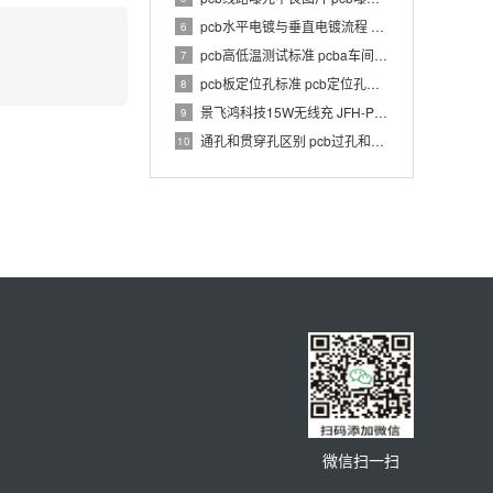
pcb水平电镀与垂直电镀流程 pcb电镀工艺介绍
6
pcb高低温测试标准 pcba车间温湿度要求
7
pcb板定位孔标准 pcb定位孔和定位柱要求
8
景飞鸿科技15W无线充 JFH-PWC-TX033 1.0 PCBA 规格书
9
通孔和贯穿孔区别 pcb过孔和通孔区别
10
微信扫一扫