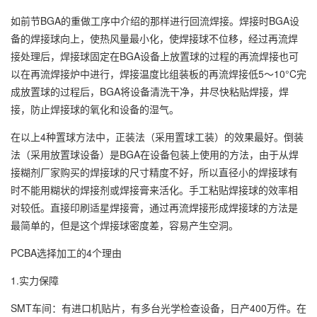
如前节BGA的重做工序中介绍的那样进行回流焊接。焊接时BGA设
备的焊接球向上，使热风量最小化，使焊接球不位移，经过再流焊
接处理后，焊接球固定在BGA设备上放置球的过程的再流焊接也可
以在再流焊接炉中进行，焊接温度比组装板的再流焊接低5～10°C完
成放置球的过程后，BGA将设备清洗干净，井尽快粘贴焊接，焊
接，防止焊接球的氧化和设备的湿气。
在以上4种置球方法中，正装法（采用置球工装）的效果最好。倒装
法（采用放置球设备）是BGA在设备包装上使用的方法，由于从焊
接糊剂厂家购买的焊接球的尺寸精度不好，所以直径小的焊接球有
时不能用糊状的焊接剂或焊接膏来活化。手工粘贴焊接球的效率相
对较低。直接印刷适星焊接膏，通过再流焊接形成焊接球的方法是
最简单的，但是这个焊接球密度差，容易产生空洞。
PCBA选择加工的4个理由
1.实力保障
SMT车间：有进口机贴片，有多台光学检查设备，日产400万件。在