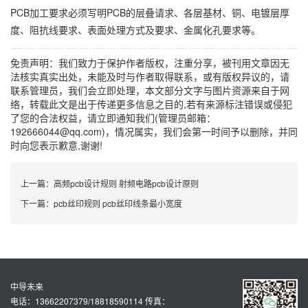
PCB加工要求必须写明PCB的层叠请求、各层基材、铜、电镀层厚
度、阻抗线要求、表面处理方式及要求、金属化孔要求等。
免责声明：我们致力于保护作者版权，注重分享，被刊用文章因无
法核实真实出处，未能及时与作者取得联系，或有版权异议的，请
联系管理员，我们会立即处理，本文部分文字与图片资源来自于网
络，转载此文是出于传递更多信息之目的,若有来源标注错误或侵犯
了您的合法权益，请立即通知我们(管理员邮箱：
192666044@qq.com)，情况属实，我们会第一时间予以删除，并同
时向您表示歉意,谢谢!
上一篇：
高频pcb设计规则 射频电路pcb设计原则
下一篇：
pcb丝印规则 pcb丝印线条最小宽度
中导未来
电话：13662207379/18818590114 传真：