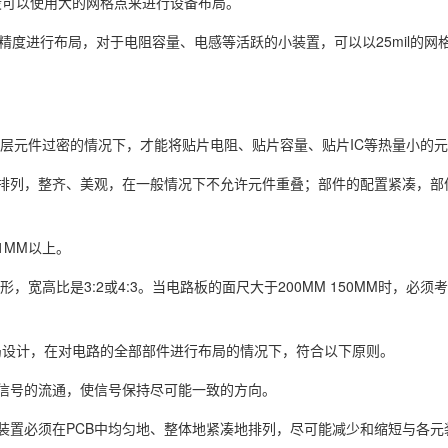
段可以使用大的网格点来进行设备布局。
格点精度进行布局，对于电阻容量、电感等活跃的小装置，可以以25mil的
上层元件过密的情况下，才能将贴片电阻、贴片容量、贴片IC等热量小的
排列，整齐、美观，在一般情况下不允许元件重叠；部件的配置紧凑，部
1MM以上。
宽高比是3:2或4:3。当电路板的面尺大于200MM 150MM时，必须
局设计，在对电路的全部部件进行布局的情况下，符合以下原则。
信号的流通，使信号保持尽可能一致的方向。
装置必须在PCB中均匀地、整体地紧凑地排列，尽可能减少和缩短与各元