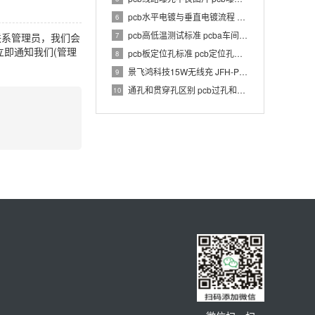
pcb水平电镀与垂直电镀流程 pcb电镀工艺介绍
6
pcb高低温测试标准 pcba车间温湿度要求
7
联系管理员，我们会
即通知我们(管理
pcb板定位孔标准 pcb定位孔和定位柱要求
8
景飞鸿科技15W无线充 JFH-PWC-TX033 1.0 PCBA 规格书
9
通孔和贯穿孔区别 pcb过孔和通孔区别
10