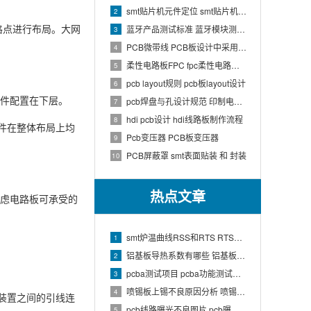
smt贴片机元件定位 smt贴片机结构
2
网格点进行布局。大网
蓝牙产品测试标准 蓝牙模块测试方法
3
PCB微带线 PCB板设计中采用微带线和带状线,应用到什么原理
4
柔性电路板FPC fpc柔性电路板生产流程介绍
5
pcb layout规则 pcb板layout设计
6
元件配置在下层。
pcb焊盘与孔设计规范 印制电路板上焊盘的大小及引线的孔径如何确定
7
hdi pcb设计 hdi线路板制作流程
8
件在整体布局上均
Pcb变压器 PCB板变压器
9
PCB屏蔽罩 smt表面贴装 和 封装
10
热点文章
考虑电路板可承受的
smt炉温曲线RSS和RTS RTS炉温曲线
1
铝基板导热系数有哪些 铝基板的导热系数和热阻
2
pcba测试项目 pcba功能测试有哪些项
3
喷锡板上锡不良原因分析 喷锡板不上锡处理
4
装置之间的引线连
pcb线路曝光不良图片 pcb曝光工艺原理
5