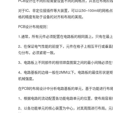
PCB设计在不同阶段需要设置不同的网格点，并且在布局阶
对于IC、非定位接插件等大装置，可以以50~100mil的网
格的精度有助于设备的对齐和布局的美观。
PCB设计布局规则：
1.通常，所有元件必须配置在电路板的相同面上。只有在最
2、在保证电气性能的前提下，元件在格子上相互平行或垂直
匀分布，必须紧密一致。
3、电路板上不同部件的相邻焊盘图案之间的最小间隔必须在
4、电路基板的边缘一般在2MM以下。电路板的最佳形状是矩形，
机械强度。
在PCB的布局设计中分析电路基板的单元，基于功能进行布
1、根据电路的流动配置各功能电路单元的位置，使布局容易
2、以各功能单元的核心装置为中心，对其周围进行布局。元