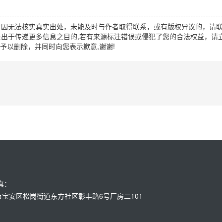
章因无法核实真实出处，未能及时与作者取得联系，或有版权异议的，请
出于传递更多信息之目的,若有来源标注错误或侵犯了您的合法权益，请立
时间予以删除，并同时向您表示歉意,谢谢!
传真：
：深圳市宝安区松岗街道东方社区彰丰路6号厂房二101