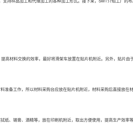
服务，支持样品加工和代理加工的各种加工形式。接下来，SMT介绍工厂的布
，提高材料交换的效率，最好将滑架车放置在贴片机附近。另外，贴片由
材料准备工作，所以材料采购台应放在贴片机附近，材料采购后直接放在
擦拭纸、锡膏、酒精等，放在印刷机附近，取出方便使用，提高生产效率