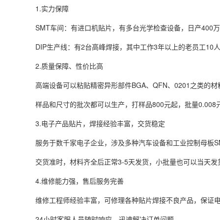
1.实力保障
SMT车间：有进口机贴片，有多台光学检查设备，日产400
DIP生产线：有2台高峰焊接，其中工作3年以上的老员工1
2.质量保障、性价比高
高端设备可以粘贴精密异形部件BGA、QFN、0201之类
样品和尺寸的批次都可以生产，打样品800元起，批量0.008
3.电子产品贴片，焊接经验丰富，交货稳定
服务于数千家电子企业，涉及多种汽车设备和工业控制母板S
交货准时，材料齐全后正常3-5天发货，小批量也可以当天发
4.维修能力强，售后服务完善
维修工程师经验丰富，可修理各种贴片焊接不良产品，保证
24小时客服人员随时响应，迅速解决订单问题。