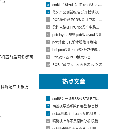
局。
smt贴片机元件定位 smt贴片机结构
2
蓝牙产品测试标准 蓝牙模块测试方法
3
PCB微带线 PCB板设计中采用微带线和带状线,应用到什么原理
4
柔性电路板FPC fpc柔性电路板生产流程介绍
5
pcb layout规则 pcb板layout设计
6
pcb焊盘与孔设计规范 印制电路板上焊盘的大小及引线的孔径如何确定
7
hdi pcb设计 hdi线路板制作流程
8
于机器前后两侧都可
Pcb变压器 PCB板变压器
9
PCB屏蔽罩 smt表面贴装 和 封装
10
热点文章
材料调配车上很方
smt炉温曲线RSS和RTS RTS炉温曲线
1
铝基板导热系数有哪些 铝基板的导热系数和热阻
2
pcba测试项目 pcba功能测试有哪些项
3
等。
喷锡板上锡不良原因分析 喷锡板不上锡处理
4
pcb线路曝光不良图片 pcb曝光工艺原理
5