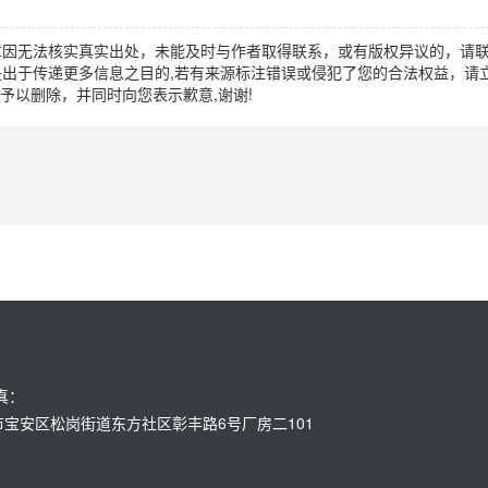
章因无法核实真实出处，未能及时与作者取得联系，或有版权异议的，请
出于传递更多信息之目的,若有来源标注错误或侵犯了您的合法权益，请立
时间予以删除，并同时向您表示歉意,谢谢!
传真：
：深圳市宝安区松岗街道东方社区彰丰路6号厂房二101