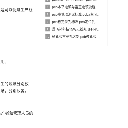
pcb水平电镀与垂直电镀流程 pcb电镀工艺介绍
6
但是可以促进生产线
pcb高低温测试标准 pcba车间温湿度要求
7
pcb板定位孔标准 pcb定位孔和定位柱要求
8
景飞鸿科技15W无线充 JFH-PWC-TX033 1.0 PCBA 规格书
9
通孔和贯穿孔区别 pcb过孔和通孔区别
10
。
使用。
产生的垃圾分别放
置场，分别放置。
生产者和管理人员的