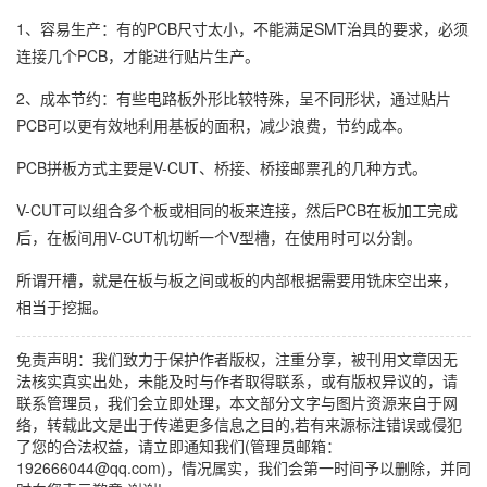
1、容易生产：有的PCB尺寸太小，不能满足SMT治具的要求，必须
连接几个PCB，才能进行贴片生产。
2、成本节约：有些电路板外形比较特殊，呈不同形状，通过贴片
PCB可以更有效地利用基板的面积，减少浪费，节约成本。
PCB拼板方式主要是V-CUT、桥接、桥接邮票孔的几种方式。
V-CUT可以组合多个板或相同的板来连接，然后PCB在板加工完成
后，在板间用V-CUT机切断一个V型槽，在使用时可以分割。
所谓开槽，就是在板与板之间或板的内部根据需要用铣床空出来，
相当于挖掘。
免责声明：我们致力于保护作者版权，注重分享，被刊用文章因无
法核实真实出处，未能及时与作者取得联系，或有版权异议的，请
联系管理员，我们会立即处理，本文部分文字与图片资源来自于网
络，转载此文是出于传递更多信息之目的,若有来源标注错误或侵犯
了您的合法权益，请立即通知我们(管理员邮箱：
192666044@qq.com)，情况属实，我们会第一时间予以删除，并同