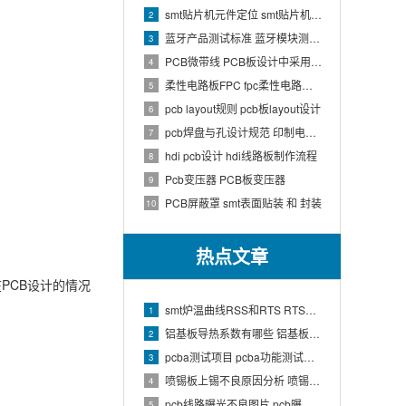
smt贴片机元件定位 smt贴片机结构
2
蓝牙产品测试标准 蓝牙模块测试方法
3
PCB微带线 PCB板设计中采用微带线和带状线,应用到什么原理
4
柔性电路板FPC fpc柔性电路板生产流程介绍
5
pcb layout规则 pcb板layout设计
6
pcb焊盘与孔设计规范 印制电路板上焊盘的大小及引线的孔径如何确定
7
hdi pcb设计 hdi线路板制作流程
8
Pcb变压器 PCB板变压器
9
PCB屏蔽罩 smt表面贴装 和 封装
10
热点文章
PCB设计的情况
smt炉温曲线RSS和RTS RTS炉温曲线
1
铝基板导热系数有哪些 铝基板的导热系数和热阻
2
pcba测试项目 pcba功能测试有哪些项
3
喷锡板上锡不良原因分析 喷锡板不上锡处理
4
pcb线路曝光不良图片 pcb曝光工艺原理
5