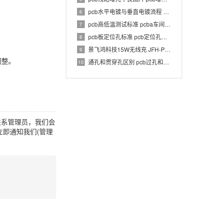
pcb水平电镀与垂直电镀流程 pcb电镀工艺介绍
6
pcb高低温测试标准 pcba车间温湿度要求
7
pcb板定位孔标准 pcb定位孔和定位柱要求
8
景飞鸿科技15W无线充 JFH-PWC-TX033 1.0 PCBA 规格书
9
调整。
通孔和贯穿孔区别 pcb过孔和通孔区别
10
联系管理员，我们会
即通知我们(管理