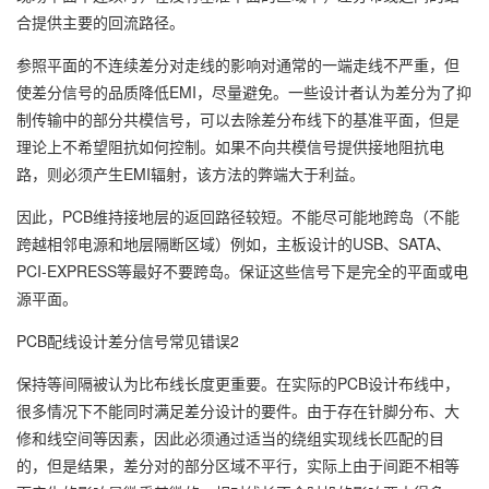
合提供主要的回流路径。
参照平面的不连续差分对走线的影响对通常的一端走线不严重，但
使差分信号的品质降低EMI，尽量避免。一些设计者认为差分为了抑
制传输中的部分共模信号，可以去除差分布线下的基准平面，但是
理论上不希望阻抗如何控制。如果不向共模信号提供接地阻抗电
路，则必须产生EMI辐射，该方法的弊端大于利益。
因此，PCB维持接地层的返回路径较短。不能尽可能地跨岛（不能
跨越相邻电源和地层隔断区域）例如，主板设计的USB、SATA、
PCI-EXPRESS等最好不要跨岛。保证这些信号下是完全的平面或电
源平面。
PCB配线设计差分信号常见错误2
保持等间隔被认为比布线长度更重要。在实际的PCB设计布线中，
很多情况下不能同时满足差分设计的要件。由于存在针脚分布、大
修和线空间等因素，因此必须通过适当的绕组实现线长匹配的目
的，但是结果，差分对的部分区域不平行，实际上由于间距不相等