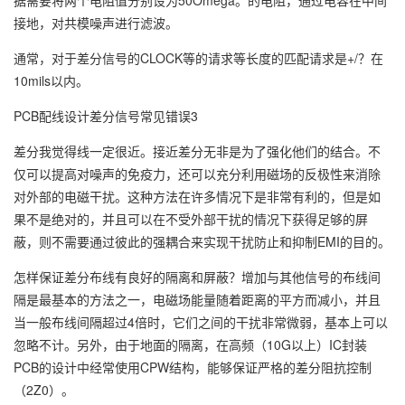
据需要将两个电阻值分别设为50Omega。的电阻，通过电容在中间
接地，对共模噪声进行滤波。
通常，对于差分信号的CLOCK等的请求等长度的匹配请求是+/？在
10mils以内。
PCB配线设计差分信号常见错误3
差分我觉得线一定很近。接近差分无非是为了强化他们的结合。不
仅可以提高对噪声的免疫力，还可以充分利用磁场的反极性来消除
对外部的电磁干扰。这种方法在许多情况下是非常有利的，但是如
果不是绝对的，并且可以在不受外部干扰的情况下获得足够的屏
蔽，则不需要通过彼此的强耦合来实现干扰防止和抑制EMI的目的。
怎样保证差分布线有良好的隔离和屏蔽？增加与其他信号的布线间
隔是最基本的方法之一，电磁场能量随着距离的平方而减小，并且
当一般布线间隔超过4倍时，它们之间的干扰非常微弱，基本上可以
忽略不计。另外，由于地面的隔离，在高频（10G以上）IC封装
PCB的设计中经常使用CPW结构，能够保证严格的差分阻抗控制
（2Z0）。