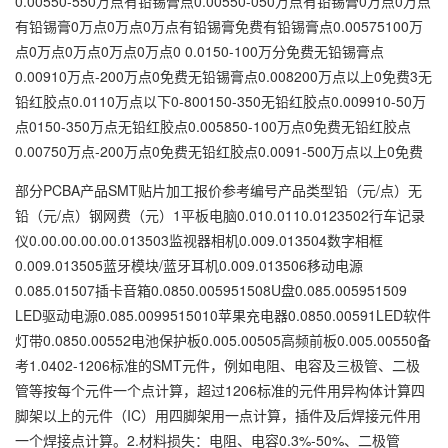
0.00550-550万点有铅锡膏点0.00550-050万点有铅锡膏0万点0万点
有铅锡膏0万点0万点0万点有铅锡膏免费有铅锡膏点0.00575100万
点0万点0万点0万点0万点0 0.0150-100万分免费无铅锡膏点
0.00910万点-200万点0免费无铅锡膏点0.008200万点以上0免费3无
铅红胶点0.0110万点以下0-800150-350无铅红胶点0.009910-50万
点0150-350万点无铅红胶点0.005850-100万点0免费无铅红胶点
0.00750万点-200万点0免费无铅红胶点0.0091-500万点以上0免费
部分PCBA产品SMT贴片加工报价参考编号产品类型铅（元/点）无
铅（元/点）钢网费（元）1平板电脑0.010.0110.0123502行车记录
仪0.00.00.00.00.013503监视器相机0.009.013504数字相框
0.009.013505蓝牙模块/蓝牙耳机0.009.013506移动电源
0.085.01507插卡音箱0.0850.005951508U盘0.085.005951509
LED驱动电源0.085.0099515010苹果充电器0.0850.00591LED软件
灯带0.0850.00552电池保护板0.005.00505高频前板0.005.00550备
考1.0402-1206标准的SMT元件，例如电阻、电容及三极管、二极
管等按每个元件一个点计算，超过1206标准的元件用异构体计算四
脚架以上的元件（IC）用四脚架用一点计算，插件及后焊接元件用
一个焊接点计算。2.材料损失：电阻、电容0.3%-50%、二极管