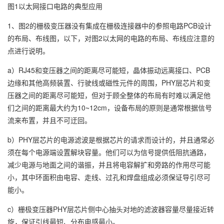
图1以太网接口电路的典型应用
1、图2的栅极变压器没有集成在栅极连接器中的参照电路PCB设计
的布局、布线图，以下，对图2以太网的电路的布局、布线应注意的
点进行说明。
a）RJ45和变压器之间的距离尽可能短，晶体振动远离接口、PCB
边缘和其他高频装置、行驶线或磁性元件的周围，PHY层芯片和变
压器之间的距离尽可能短，但对于顾全整体的布局有时难以满足他
们之间的距离最大约为10~12cm，设备布局的原则是通常根据信号
流来布置，并且不可迂回。
b）PHY层芯片的电源滤波是根据芯片的请求而设计的，并且通常必
须在每个电源端设置解块容量。他们可以为信号提供低阻抗通路，
减少电源与地面之间的谐振，并且将电容解扩和旁路的作用尽可能
小，其中环面积由电容、走线、过孔和焊盘组成必须保证导引尽可
能小。
c）栅极变压器PHY层芯片侧中心抽头对地的滤波器容量尽量接近转
旋，保证引线最短、分布电感最小。