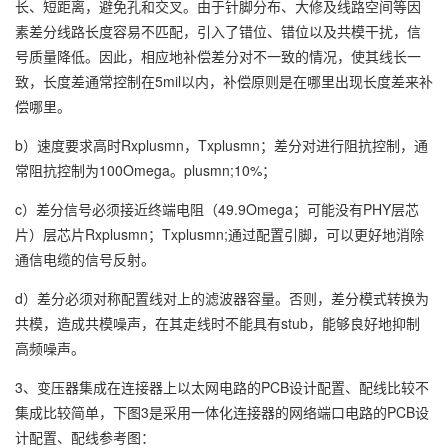
长、短距离，避免孔和交叉。由于针脚分布、大修及线路空间等因
素差分线路长度容易不匹配，引入了错位、错位以及共模干扰，信
号质量降低。因此，相应地补偿差分对不一致的情况，使其线长一
致，长度差通常控制在5mil以内，补偿原则是在哪里出现长度差来补
偿哪里。
b）速度要求高时Rxplusmn，Txplusmn；差分对进行阻抗控制，通
常阻抗控制为100Omega。plusmn;10%；
c）差分信号必须接近终端电阻（49.9Omega；可能没有PHY层芯
片）层芯片Rxplusmn；Txplusmn;通过配置引脚，可以更好地消除
通信电缆的信号反射。
d）差分必须对称配置线对上的滤波器容量。否则，差分模式转换为
共模，造成共模噪声，在其走线时不能具有stub，能够良好地抑制
高频噪声。
3、变压器集成在连接器上以太网电路的PCB设计配置、配线比较不
集成比较简单，下图3是采用一体化连接器的网络端口电路的PCB设
计配置、配线参考图：