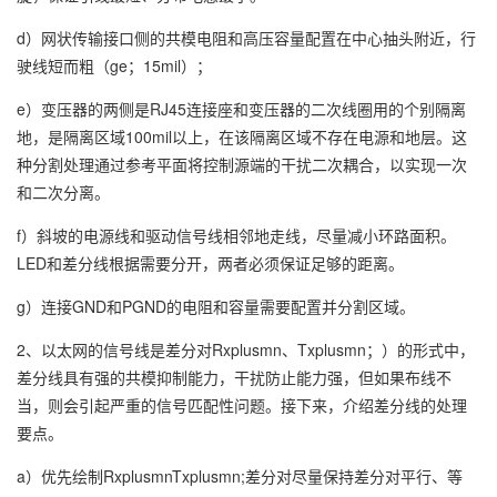
d）网状传输接口侧的共模电阻和高压容量配置在中心抽头附近，行
驶线短而粗（ge；15mil）；
e）变压器的两侧是RJ45连接座和变压器的二次线圈用的个别隔离
地，是隔离区域100mil以上，在该隔离区域不存在电源和地层。这
种分割处理通过参考平面将控制源端的干扰二次耦合，以实现一次
和二次分离。
f）斜坡的电源线和驱动信号线相邻地走线，尽量减小环路面积。
LED和差分线根据需要分开，两者必须保证足够的距离。
g）连接GND和PGND的电阻和容量需要配置并分割区域。
2、以太网的信号线是差分对Rxplusmn、Txplusmn；）的形式中，
差分线具有强的共模抑制能力，干扰防止能力强，但如果布线不
当，则会引起严重的信号匹配性问题。接下来，介绍差分线的处理
要点。
a）优先绘制RxplusmnTxplusmn;差分对尽量保持差分对平行、等