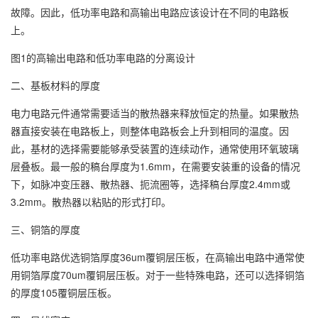
故障。因此，低功率电路和高输出电路应该设计在不同的电路板
上。
图1的高输出电路和低功率电路的分离设计
二、基板材料的厚度
电力电路元件通常需要适当的散热器来释放恒定的热量。如果散热
器直接安装在电路板上，则整体电路板会上升到相同的温度。因
此，基材的选择需要能够承受装置的连续动作，通常使用环氧玻璃
层叠板。最一般的稿台厚度为1.6mm，在需要安装重的设备的情况
下，如脉冲变压器、散热器、扼流圈等，选择稿台厚度2.4mm或
3.2mm。散热器以粘贴的形式打印。
三、铜箔的厚度
低功率电路优选铜箔厚度36um覆铜层压板，在高输出电路中通常使
用铜箔厚度70um覆铜层压板。对于一些特殊电路，还可以选择铜箔
的厚度105覆铜层压板。