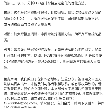
的漏电。以下，分析PCB设计焊接点过密化的优化方法。
句意：这个板的构成部件很多，比较密集。焊接点和焊接点之间的
间隔为0.3-0.5mm，所以很容易发生连焊，同时助焊剂品质不好，
南方的梅雨季节造成了大量漏电。
对策：加大焊接点间距，中间增加焊接阻力油。助焊剂严格控制品
质。
思考：如果设计得很紧密PCB板，尽量在狭窄的范围内密封，尽量
打开能打开的地方。例如，PCB的安全间隔是0.3MM，但是如果使
0.6MM能够的地方尽可能地为0.6以上，则问题发生的概率大大降
低。
免责声明：我们致力于保护作者版权，注重分享，被刊用文章因无
法核实真实出处，未能及时与作者取得联系，或有版权异议的，请
联系管理员，我们会立即处理，本文部分文字与图片资源来自于网
络，转载此文是出于传递更多信息之目的,若有来源标注错误或侵犯
了您的合法权益，请立即通知我们(管理员邮箱：
192666044@qq.com)，情况属实，我们会第一时间予以删除，并同
时向您表示歉意,谢谢!