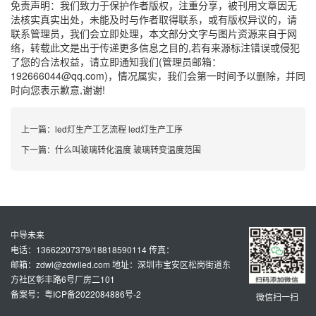
免责声明：我们致力于保护作者版权，注重分享，被刊用文章因无
法核实真实出处，未能及时与作者取得联系，或有版权异议的，请
联系管理员，我们会立即处理，本文部分文字与图片资源来自于网
络，转载此文是出于传递更多信息之目的,若有来源标注错误或侵犯
了您的合法权益，请立即通知我们(管理员邮箱：
192666044@qq.com)，情况属实，我们会第一时间予以删除，并同
时向您表示歉意,谢谢!
上一篇：
led灯生产工艺流程 led灯生产工序
下一篇：
什么叫玻璃转化温度 玻璃转变温度范围
中导未来
电话：13662207379/18818590114 传真：
邮箱：zdwl@zdwlled.com 地址：深圳市宝安区松岗街道东
方社区彰丰路6号厂房二101
备案号：粤ICP备2022084886号-2
微信扫一扫