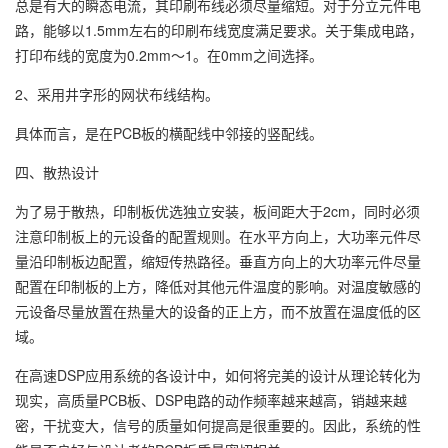
总是有大的瞬态电流，其印刷布线必须尽量缩短。对于分立元件电
路，能够以1.5mm左右的印刷布线宽度满足要求。关于集成电路，
打印布线的宽度为0.2mm～1。在0mm之间选择。
2、采用井字形的网状布线结构。
具体而言，是在PCB板的横配线中邻接的竖配线。
四、散热设计
为了易于散热，印制板优选独立安装，板间距大于2cm，同时必须
注意印制板上的元设备的配置规则。在水平方向上，大功率元件尽
量沿印制板边配置，缩短传热路径。垂直方向上的大功率元件尽量
配置在印制板的上方，降低对其他元件温度的影响。对温度敏感的
元设备尽量放置在热量大的设备的正上方，而不放置在温度低的区
域。
在高速DSP应用系统的各设计中，如何将完美的设计从理论转化为
现实，高质量PCB板、DSP电路的动作频率越来越高，销越来越
密，干扰变大，信号的质量如何提高是很重要的。因此，系统的性