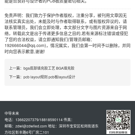
能是否良好与设计者的PCB板质量密切相关。
免责声明：我们致力于保护作者版权，注重分享，被刊用文章因无
法核实真实出处，未能及时与作者取得联系，或有版权异议的，请
联系管理员，我们会立即处理，本文部分文字与图片资源来自于网
络，转载此文是出于传递更多信息之目的,若有来源标注错误或侵犯
了您的合法权益，请立即通知我们(管理员邮箱：
192666044@qq.com)，情况属实，我们会第一时间予以删除，并同
时向您表示歉意,谢谢!
上一篇：
bga底部填充胶工艺 BGA填充胶
下一篇：
pcb layout规则 pcb板layout设计
中导未来
电话：13662207379/18818590114 传真：
邮箱：zdwl@zdwlled.com 地址：深圳市宝安区松岗街道东
方社区彰丰路6号厂房二101