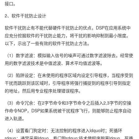
接口。
2、软件干扰防止设计
软件干扰防止有不能代替硬件干扰防止的优点，DSP在应用系统中
应充分挖掘软件的干扰防止能力，将干扰的影响抑制到最小限度。
以下，示出了一些有效的软件干扰防止方法。
（1）数字滤波：模拟输入信号的噪声可通过数字滤波除去。经常使
用的数字滤波技术是中值滤波、算术平均值滤波等。
（2）陷阱设定：在未使用的程序区域内设定引导程序，当程序受到
干扰而跳跃到该区域时，引导程序将强行捕捉到的程序引导到指定
的地址，然后用专业程序处理错误程序。
（3）命令冗余：在2字节命令和3字节命令之后插入2,3字节的空操
作命令NOP，DSP如果系统被干扰程序飞行，则能够防止程序自动
进入轨道。
（4）设置看门狗定时：无法控制的程序进入ldquo时；死循环
rdquo；通常采用ldquo。看门狗rdquo;技术使程序脱离ldquo。死循