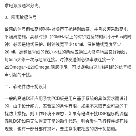
求电源层通常分离。
3、隔离敏感信号
敏感的信号例如高频时钟对噪声干扰特别敏感，并且必须采取高电
平隔离措施。高频时钟（20MHz以上的时钟或反转时间小于5ns的时
钟）必须是地线保护、时钟线宽至少10mil、保护地线宽度至少
20mil。高频信号线的保护地线的两端应通过大修与地层良好接触，
每5cm大修一次与地层连接。时钟发送侧必须串联连接一个
22Omega～220Omega;阻尼电阻。可以避免由这些线引起的信号噪
声引起的干扰。
二、软硬件防干扰设计
一般的高速DSP应用系统PCB板是用户基于系统的具体要求而设计
的，由于设计能力、实验室的条件有限，如果不采取完全可靠的干
扰防止措施，则工作环境不理想，如果有电磁干扰DSP程序的流程
混乱DSP如果无法恢复正常的动作代码，则会发生飞行程序或死线
现象，也有一部分部件损坏。要注意采取相应的防干扰措施。