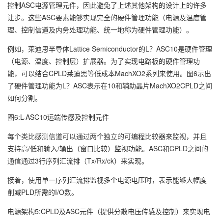
控制ASC电源管理元件，因此避免了上述其他架构的设计上的许多
让步。这些ASC要素能够实现完全的硬件管理功能（电源及温度管
理、控制信道及内务处理功能、统一地称为硬件管理功能）。
例如，莱迪思半导体Lattice Semiconductor的L？ASC10是硬件管理
（电源、温度、控制层）扩展器。为了实现电路板的硬件管理功
能，可以结合CPLD莱迪思等低成本MachXO2系列来使用。图6示出
了硬件管理功能为L？ASC表示在10和辅助晶片MachXO2CPLD之间
如何分割。
图6:L-ASC10远端传感及控制元件
每个类比感测信道可以通过两个独立的可编程比较器来监视，并且
支持高/低和输入/输出（窗口比较）监视功能。ASC和CPLD之间的
通信通过3行序列汇流排（Tx/Rx/ck）来实现。
接着，使用单一序列汇流排监视多个电源电压时，表示能够大幅度
削减PLD所需的I/O数。
电源架构5:CPLD及ASC元件（提供分散电压传感及控制）来实现电