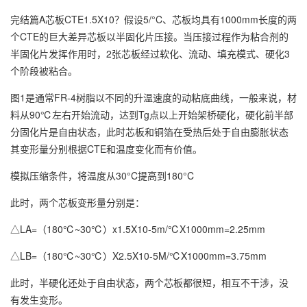
完结篇A芯板CTE1.5X10？假设5/°C、芯板均具有1000mm长度的两
个CTE的巨大差异芯板以半固化片压接。当压接过程作为粘合剂的
半固化片发挥作用时，2张芯板经过软化、流动、填充模式、硬化3
个阶段被粘合。
图1是通常FR-4树脂以不同的升温速度的动粘底曲线，一般来说，材
料从90℃左右开始流动，达到Tg点以上开始架桥硬化，硬化前半部
分固化片是自由状态，此时芯板和铜箔在受热后处于自由膨胀状态
其变形量分别根据CTE和温度变化而有价值。
模拟压缩条件，将温度从30°C提高到180°C
此时，两个芯板变形量分别是：
△LA=（180℃~30℃）x1.5X10-5m/℃X1000mm=2.25mm
△LB=（180℃~30℃）X2.5X10-5M/℃X1000mm=3.75mm
此时，半硬化还处于自由状态，两个芯板都很短，相互不干涉，没
有发生变形。