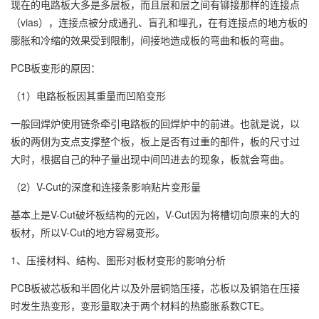
现在的电路板大多是多层板，而且层和层之间有铆接那样的连接点
（vias），连接点被分成通孔、盲孔和埋孔，在有连接点的地方板的
膨胀和冷缩的效果受到限制，间接地造成板的弯曲和板的弯曲。
PCB板变形的原因：
（1）电路板板因其重量而凹陷变形
一般回焊炉使用链条牵引电路板的回焊炉中的前进。也就是说，以
板的两侧为支点支撑整个板，板上是否有过重的部件，板的尺寸过
大时，根据自己的种子量出现中间凹进去的现象，板就会弯曲。
（2）V-Cut的深度和连接条影响贴片变形量
基本上是V-Cut破坏板结构的元凶，V-Cut因为将槽切向原来的大的
板材，所以V-Cut的地方容易变形。
1、压接材料、结构、图形对板材变形的影响分析
PCB板被芯板和半固化片以及外层铜箔压接，芯板以及铜箔在压接
时发生热变形，变形量取决于两个材料的热膨胀系数CTE。