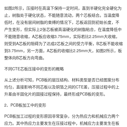
如图2所示，压接时在高温下保持一定时间，直到半硬化完全硬化为
止，树脂处于硬化状态，不能随意流动，两个芯板结合。当温度降
低时，在没有层间树脂的束缚的情况下，芯板返回到初始长度，不
产生变形，但实际上2张芯板被高温硬化的树脂粘合，在温度降低中
不能随意收缩，A芯板应收缩3.75mm，实际若比2.25mm大收缩，
则受到A芯板的阻碍为了达成2芯板之间的受力平衡，B芯板不能收缩
到3.75mm，另一方面，A芯板的收缩比2.25mm大，如图2所示，板
整体向B芯板方向弯曲。
不同CTE芯板压接中的变形的概略
从上述分析可知，PCB板的层压结构、材料类型是否已经图案分布
均匀，直接影响不同芯板以及铜箔之间的CTE差，压接过程中的上
升差由半固化片的固接过程保持，最终形成PCB板的变形。
2、PCB板加工中的变形
PCB板加工过程的变形原因非常复杂，分为热应力和机械应力两个
应力。其中热应力主要发生在压接过程中，机械应力主要发生在板