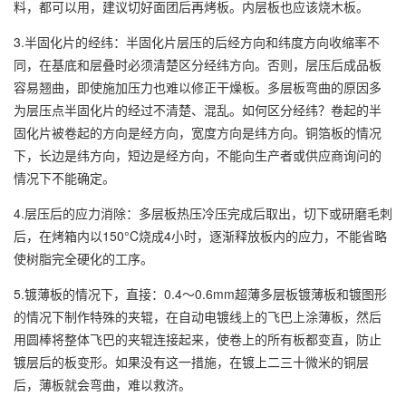
料，都可以用，建议切好面团后再烤板。内层板也应该烧木板。
3.半固化片的经纬：半固化片层压的后经方向和纬度方向收缩率不
同，在基底和层叠时必须清楚区分经纬方向。否则，层压后成品板
容易翘曲，即使施加压力也难以修正干燥板。多层板弯曲的原因多
为层压点半固化片的经过不清楚、混乱。如何区分经纬？卷起的半
固化片被卷起的方向是经方向，宽度方向是纬方向。铜箔板的情况
下，长边是纬方向，短边是经方向，不能向生产者或供应商询问的
情况下不能确定。
4.层压后的应力消除：多层板热压冷压完成后取出，切下或研磨毛刺
后，在烤箱内以150°C烧成4小时，逐渐释放板内的应力，不能省略
使树脂完全硬化的工序。
5.镀薄板的情况下，直接：0.4～0.6mm超薄多层板镀薄板和镀图形
的情况下制作特殊的夹辊，在自动电镀线上的飞巴上涂薄板，然后
用圆棒将整体飞巴的夹辊连接起来，使卷上的所有板都变直，防止
镀层后的板变形。如果没有这一措施，在镀上二三十微米的铜层
后，薄板就会弯曲，难以救济。