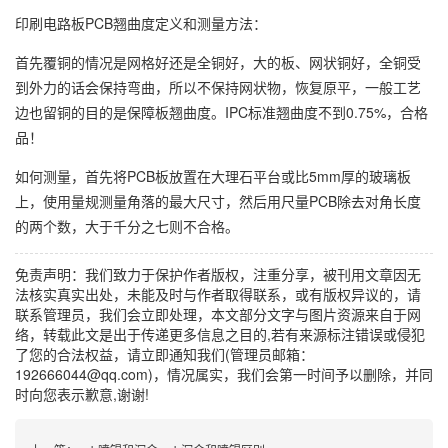
印刷电路板PCB翘曲度定义和测量方法：
首先覆铜的情况是网格好还是全铜好，大的板、网状铜好，全铜受
到外力的话会保持弯曲，所以不保持网状物，恢复原平，一般工艺
边也留铜的目的是保障板翘曲度。IPC标准翘曲度不到0.75%，合格
品！
如何测量，首先将PCB板放置在大理石平台或比5mm厚的玻璃板
上，使用量规测量角落的最大尺寸，然后用尺量PCB除去对角长度
的两个数，大于千分之七则不合格。
免责声明：我们致力于保护作者版权，注重分享，被刊用文章因无
法核实真实出处，未能及时与作者取得联系，或有版权异议的，请
联系管理员，我们会立即处理，本文部分文字与图片资源来自于网
络，转载此文是出于传递更多信息之目的,若有来源标注错误或侵犯
了您的合法权益，请立即通知我们(管理员邮箱：
192666044@qq.com)，情况属实，我们会第一时间予以删除，并同
时向您表示歉意,谢谢!