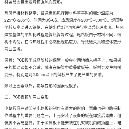
材容易因自重或烤箱强风而变形。
热风焊接材料整平：普通板热风焊接材料整平时的锡炉温度为
225°C~265°C，时间为3S-6S。热风温度在280℃~300℃。焊田整
平板从室温进入锡炉，在炉出后2分钟内进行室温后处理水洗。热风
焊接整体的平坦化过程是骤热骤冷过程。电路板由于材料不同，结
构不均匀，在冷热过程中必然出现热应力，导致微失真和整体变形
弯曲区域。
保管：PCB板半成品阶段的保管一般会牢固地插入架子上，如果架
子的松动调整不合适，或者在保管中重叠放板等，板材会发生机械
变形。特别是对2.0mm以下的薄板产生了更严重的影响。
除以上因素以外，影响变形的因素也很多。
三、PCB板预防弯曲变形
电路板弯曲对印制电路板的制作有很大的影响，弯曲也是电路板制
作过程中的重要问题之一，上元安装了设备的板在焊接后弯曲，组
装脚不容易整齐。由于金属板不能安装在机架或机内的插座上，电