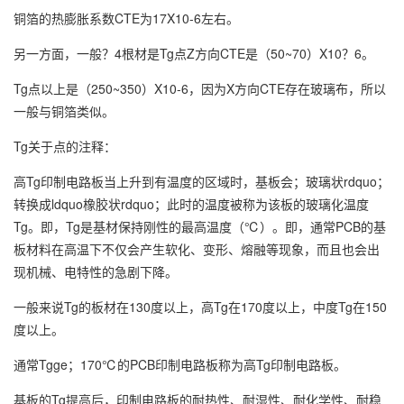
铜箔的热膨胀系数CTE为17X10-6左右。
另一方面，一般？4根材是Tg点Z方向CTE是（50~70）X10？6。
Tg点以上是（250~350）X10-6，因为X方向CTE存在玻璃布，所以
一般与铜箔类似。
Tg关于点的注释：
高Tg印制电路板当上升到有温度的区域时，基板会；玻璃状rdquo；
转换成ldquo橡胶状rdquo；此时的温度被称为该板的玻璃化温度
Tg。即，Tg是基材保持刚性的最高温度（℃）。即，通常PCB的基
板材料在高温下不仅会产生软化、变形、熔融等现象，而且也会出
现机械、电特性的急剧下降。
一般来说Tg的板材在130度以上，高Tg在170度以上，中度Tg在150
度以上。
通常Tgge；170℃的PCB印制电路板称为高Tg印制电路板。
基板的Tg提高后，印制电路板的耐热性、耐湿性、耐化学性、耐稳