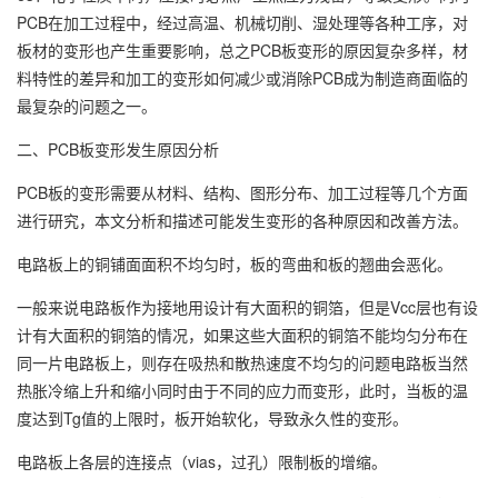
PCB在加工过程中，经过高温、机械切削、湿处理等各种工序，对
板材的变形也产生重要影响，总之PCB板变形的原因复杂多样，材
料特性的差异和加工的变形如何减少或消除PCB成为制造商面临的
最复杂的问题之一。
二、PCB板变形发生原因分析
PCB板的变形需要从材料、结构、图形分布、加工过程等几个方面
进行研究，本文分析和描述可能发生变形的各种原因和改善方法。
电路板上的铜铺面面积不均匀时，板的弯曲和板的翘曲会恶化。
一般来说电路板作为接地用设计有大面积的铜箔，但是Vcc层也有设
计有大面积的铜箔的情况，如果这些大面积的铜箔不能均匀分布在
同一片电路板上，则存在吸热和散热速度不均匀的问题电路板当然
热胀冷缩上升和缩小同时由于不同的应力而变形，此时，当板的温
度达到Tg值的上限时，板开始软化，导致永久性的变形。
电路板上各层的连接点（vias，过孔）限制板的增缩。