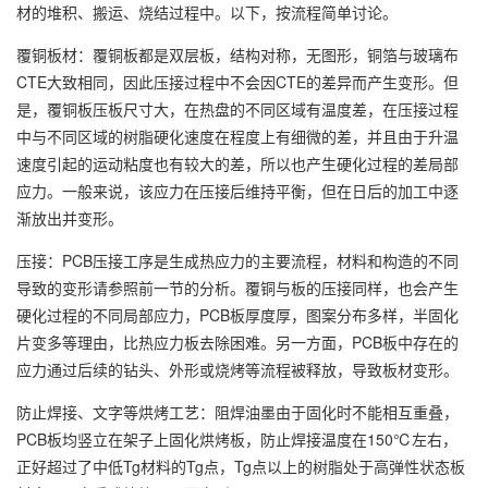
材的堆积、搬运、烧结过程中。以下，按流程简单讨论。
覆铜板材：覆铜板都是双层板，结构对称，无图形，铜箔与玻璃布
CTE大致相同，因此压接过程中不会因CTE的差异而产生变形。但
是，覆铜板压板尺寸大，在热盘的不同区域有温度差，在压接过程
中与不同区域的树脂硬化速度在程度上有细微的差，并且由于升温
速度引起的运动粘度也有较大的差，所以也产生硬化过程的差局部
应力。一般来说，该应力在压接后维持平衡，但在日后的加工中逐
渐放出并变形。
压接：PCB压接工序是生成热应力的主要流程，材料和构造的不同
导致的变形请参照前一节的分析。覆铜与板的压接同样，也会产生
硬化过程的不同局部应力，PCB板厚度厚，图案分布多样，半固化
片变多等理由，比热应力板去除困难。另一方面，PCB板中存在的
应力通过后续的钻头、外形或烧烤等流程被释放，导致板材变形。
防止焊接、文字等烘烤工艺：阻焊油墨由于固化时不能相互重叠，
PCB板均竖立在架子上固化烘烤板，防止焊接温度在150℃左右，
正好超过了中低Tg材料的Tg点，Tg点以上的树脂处于高弹性状态板