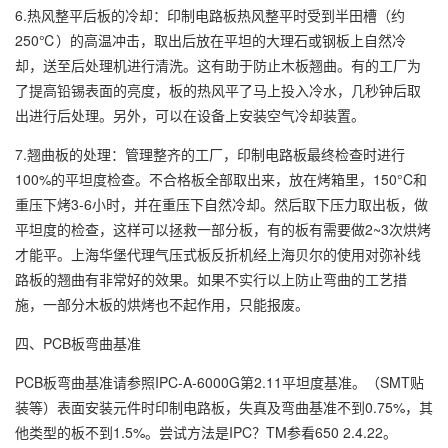
6.热风整平后板的冷却：印制电路板热风整平时受到半田槽（约
250℃）的高温冲击，取出后放在平坦的大理石或钢板上自然冷
却，送至后处理机进行清洗。这有助于防止木板翘曲。有的工厂为
了提高铅锡表面的亮度，板的热风平了马上投入冷水，几秒钟后取
出进行后处理。另外，可以在设备上安装空气冷却装置。
7.翘曲板的处理：管理整齐的工厂，印制电路板最终检查时进行
100%的平坦度检查。不合格板全部取出来，放在烤箱里，150°C和
重压下烤3-6小时，并在重压下自然冷却。然后取下压力取出板，做
平坦度的检查，这样可以拯救一部分板，有的板有需要做2~3次烘烤
才能平。上海华堡代理气压式板反折机经上海贝尔的使用对弥补线
路板的翘曲有非常好的效果。如果不实行以上防止弯曲的工艺措
施，一部分木板的烘烤也不起作用，只能报废。
四、PCB板弯曲基准
PCB板弯曲基准请参照IPC-A-6000G第2.11平坦度基准。（SMT贴
装等）表面安装元件时印制电路板，失真及弯曲基准不到0.75%，其
他类型的板不到1.5%。尝试方法是IPC？TM参看650 2.4.22。