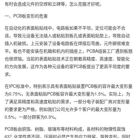
有时会造成元件的空焊和立碑等，怎么克服才好呢。
一、PCB板变形的危害
在自动化的表面粘贴线中，电路板如果不平坦，定位可能会不合
适，导致元设备无法插入或粘贴到板孔或表面粘贴垫上，导致自动
插入机破损。上元安装了设备电路板在焊接后弯曲，元件脚很难变
平。板也不能安装在机箱和机内的插座上，PCBA组装工厂遇到板翘
也很烦恼。当前的表面粘贴技术正在朝着高精度、高速度、智能化
的方向发展，这作为各种元设备的家PCB板提出了更高平坦度的要
求。
在IPC标准中，特别表示具有表面粘贴装置PCB板的容许最大变形量
为0.75%，无表面粘贴PCB板容许最大变形量为1.5%。实际上，为
了满足高精度和高速度粘贴的需求，一部分电子装配厂商对变形量
的要求更为严格，例如我们公司允许多个客户的最大变形量为
0.5%，一部分顾客为0.3%。
PCB板由铜箔、树脂、玻璃布等材料构成，各材料的物理性腐蚀
63？化学性质不同，压接时必然产生热应力残留，导致变形。同时