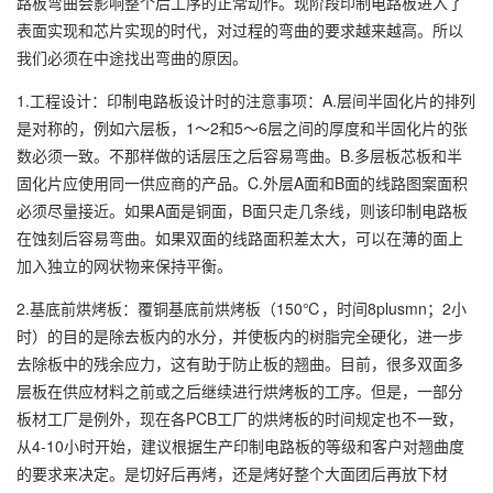
路板弯曲会影响整个后工序的正常动作。现阶段印制电路板进入了
表面实现和芯片实现的时代，对过程的弯曲的要求越来越高。所以
我们必须在中途找出弯曲的原因。
1.工程设计：印制电路板设计时的注意事项：A.层间半固化片的排列
是对称的，例如六层板，1～2和5～6层之间的厚度和半固化片的张
数必须一致。不那样做的话层压之后容易弯曲。B.多层板芯板和半
固化片应使用同一供应商的产品。C.外层A面和B面的线路图案面积
必须尽量接近。如果A面是铜面，B面只走几条线，则该印制电路板
在蚀刻后容易弯曲。如果双面的线路面积差太大，可以在薄的面上
加入独立的网状物来保持平衡。
2.基底前烘烤板：覆铜基底前烘烤板（150℃，时间8plusmn；2小
时）的目的是除去板内的水分，并使板内的树脂完全硬化，进一步
去除板中的残余应力，这有助于防止板的翘曲。目前，很多双面多
层板在供应材料之前或之后继续进行烘烤板的工序。但是，一部分
板材工厂是例外，现在各PCB工厂的烘烤板的时间规定也不一致，
从4-10小时开始，建议根据生产印制电路板的等级和客户对翘曲度
的要求来决定。是切好后再烤，还是烤好整个大面团后再放下材