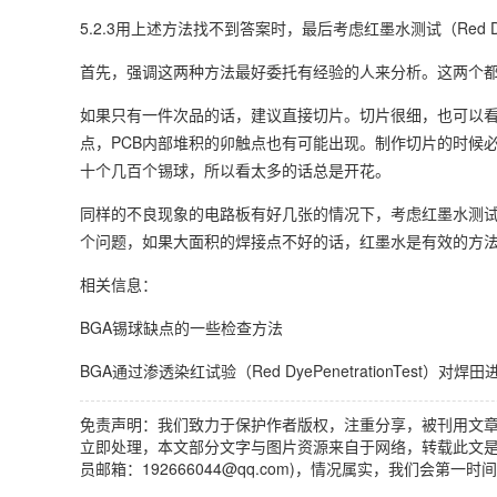
5.2.3用上述方法找不到答案时，最后考虑红墨水测试（Red Dy
首先，强调这两种方法最好委托有经验的人来分析。这两个
如果只有一件次品的话，建议直接切片。切片很细，也可以看问
点，PCB内部堆积的卯触点也有可能出现。制作切片的时候必
十个几百个锡球，所以看太多的话总是开花。
同样的不良现象的电路板有好几张的情况下，考虑红墨水测试
个问题，如果大面积的焊接点不好的话，红墨水是有效的方法
相关信息：
BGA锡球缺点的一些检查方法
BGA通过渗透染红试验（Red DyePenetrationTest）对
免责声明：我们致力于保护作者版权，注重分享，被刊用文
立即处理，本文部分文字与图片资源来自于网络，转载此文是
员邮箱：192666044@qq.com)，情况属实，我们会第一