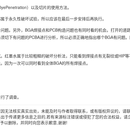
ePenetration）以及切片的使用方法。
都属于永久性破坏试验，所以应该在最后一步安排后再执行。
题。另外，BGA焊接点和PCB构造问题也有同时看的机会。打开的道路
须切下有问题的PCBA进行分析，所以必须正确地指出哪个BGA有问题
。红墨水属于比较粗糙的破坏分析法，只能看到焊接点有无裂纹或HIP等
。因为一次可以同时看到全体BGA的所有焊接点。
焊田进行了调查。
章因无法核实真实出处，未能及时与作者取得联系，或有版权异议的，请
出于传递更多信息之目的,若有来源标注错误或侵犯了您的合法权益，请立
时间予以删除，并同时向您表示歉意,谢谢!