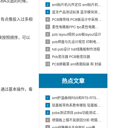
BA次品的时候，
smt贴片机元件定位 smt贴片机结构
2
蓝牙产品测试标准 蓝牙模块测试方法
3
，有点像投入过多相
PCB微带线 PCB板设计中采用微带线和带状线,应用到什么原理
4
柔性电路板FPC fpc柔性电路板生产流程介绍
5
pcb layout规则 pcb板layout设计
6
如果按照顺序，可以
pcb焊盘与孔设计规范 印制电路板上焊盘的大小及引线的孔径如何确定
7
hdi pcb设计 hdi线路板制作流程
8
Pcb变压器 PCB板变压器
9
PCB屏蔽罩 smt表面贴装 和 封装
10
热点文章
，通过基本操作，看
smt炉温曲线RSS和RTS RTS炉温曲线
1
铝基板导热系数有哪些 铝基板的导热系数和热阻
2
pcba测试项目 pcba功能测试有哪些项
3
喷锡板上锡不良原因分析 喷锡板不上锡处理
4
pcb线路曝光不良图片 pcb曝光工艺原理
5