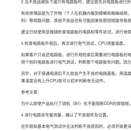
2.当不良品被拆下或只有电路板时，建议首先对电路板进行
有些修理品是为了外物（个人在机器内看到蟑螂和蜘蛛结网
料）等短路问题、其他不良品也有可能因某些原因短路导致
建议已经使用显微镜检查电路板的电路和零件状况，进行地
3.检查电路板外观后，再次进行电气测试，CPU测量温度。
如果客户只返还电路板，进行外观检查后需要进行电路板的电气测
用个别的电路板进行电气测试，判断那个电路板有问题。因
另外，对于接通电源后不久就会产生不良的电路基板，用温度
果温度没有上升CPU就可以初步判断有无动作。
参考文章：
为什么即使产品执行了烧机（B/I）也不能阻断DDR的焊接呢
4.进行电路信号量测量，确认了不良部件及位置。
在外观和基本电气测试中无法判断不良原因时，必须开始更