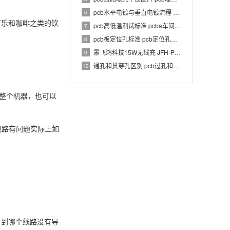
pcb水平电镀与垂直电镀流程 pcb电镀工艺介绍
6
可乐和咖啡之类的饮
pcb高低温测试标准 pcba车间温湿度要求
7
pcb板定位孔标准 pcb定位孔和定位柱要求
8
景飞鸿科技15W无线充 JFH-PWC-TX033 1.0 PCBA 规格书
9
通孔和贯穿孔区别 pcb过孔和通孔区别
10
是整个机器，也可以
电路有问题实际上如
看到哪个线路没有导