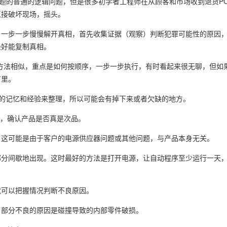
问题的普通的逻辑问题，但是很多初学者工程师在从顾客和市场收到退货PC
直接破坏现场，摇头。
茧，一步一步慢慢解开真相，首先收集证据（观察）判断犯罪可能性的原因
最好能复制真相。
olving的方法相似，重点是如何按顺序，一步一步执行，有时看起来很无聊，但
节里。
己的记忆和经验来整理，所以可能会有掉下来或者欠缺的地方。
试，确认产品是否真是次品。
。这可能是由于客户的电源供应器问题或其他问题，与产品本身无关。
部分间歇地出现。这时最好的方法是打开电源，让自动程序至少运行一天
就可以把握情况判断不良原因。
。部分不良的原因是碰撞导致的内部零件破损。