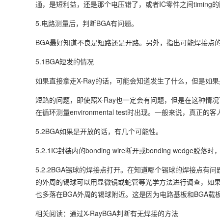
通，是短利益，还是那个电压错了，或者IC零件之间timi
5.电路测量后，判断BGA有问题。
BGA最好知道不良是短路还是开路。另外，指出可能焊接点
5.1BGA短发的情况
如果直接拿走X-Ray的话，可能会知道发生了什么，但是
短路的问题，即使照X-Ray也一定会有问题，但是在这种情况下
在循环测量environmental test时出现。一般来说
5.2BGA如果是开放的话，有几个可能性。
5.2.1IC封装内的bonding wire断开或bonding wedge
5.2.2BGA锡球的焊接点打开。在知道哪个锡球的焊接点有问
的外周的锡球可以用显微镜或蛇管等光学方法进行调查，如果
也多落在BGA外周的锡球附近。这是因为电路基板和BGA载
相关阅读：通过X-RayBGA判断有无焊接的方法