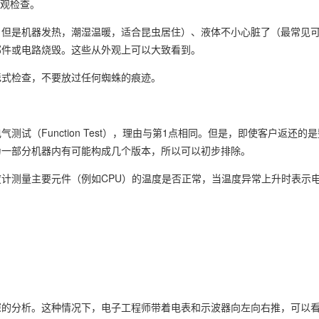
外观检查。
，但是机器发热，潮湿温暖，适合昆虫居住）、液体不小心脏了（最常见
部件或电路烧毁。这些从外观上可以大致看到。
毯式检查，不要放过任何蜘蛛的痕迹。
试（Function Test），理由与第1点相同。但是，即使客户返还的
为一部分机器内有可能构成几个版本，所以可以初步排除。
计测量主要元件（例如CPU）的温度是否正常，当温度异常上升时表示
。
深的分析。这种情况下，电子工程师带着电表和示波器向左向右推，可以