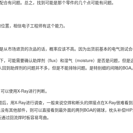
ng的配合有问题。总之，找到可能是那个零件的几个点可能有问题。
的位置，相信电子工程师有这个能力。
如果是从市场退货的次品的话，概率应该不高。因为出货前基本的电气测试合
，可能需要确认助焊剂（flux）和湿气（moisture）是否是问题，但
，真正的客人回到助焊剂的问题并不多，但是不能排除问题。是特别细的间隔的BGA
脱落时，可以使用X-Ray进行判断。
题后，用X-Ray进行调查，一般来说空焊和断头的焊接点在X-Ray很难看
没有其他部件，则可以直接看到最外面的两列BGA的锡球，枕头补偿HI
板通过回流焊时板容易弯曲。