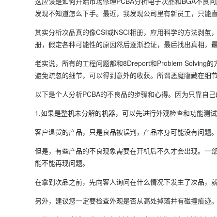
这应该是如何开始市场修理PCBA分析电子次品和BGA不良
发现不知道怎么下手。最近，我发现公司里有新员工，只能
其实分析次品真的像CSI或NSCI相册，应用科学的方法剥
册，假定各种可能性的原因然后逐渐验证，最后找出真相，
老实说，所有的工程问题都和8Dreport和Problem S
避免疏忽的细节，可以得到意外的收获。所谓恶魔隐藏在细
以下是个人分析PCBA的不良品的步骤和心得。因为只靠自
1.如果是整机未分解的机器，可以先进行外观检查和功能测
客户退货的产品，只是良品被误判，产品本身可能没有问题
但是，有些产品的不良现象需要在开机后不久才会出现。一
能不能再现问题。
在拿到次品之前，先向客人询问在什么情况下发生了次品，
另外，建议您一定要检查外观是否从高处掉落并有碰撞痕迹