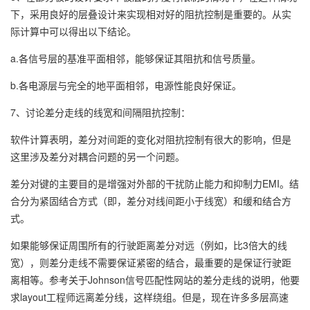
下，采用良好的层叠设计来实现相对好的阻抗控制是重要的。从实
际计算中可以得出以下结论。
a.各信号层的基准平面相邻，能够保证其阻抗和信号质量。
b.各电源层与完全的地平面相邻，电源性能良好保证。
7、讨论差分走线的线宽和间隔阻抗控制：
软件计算表明，差分对间距的变化对阻抗控制有很大的影响，但是
这里涉及差分对耦合问题的另一个问题。
差分对键的主要目的是增强对外部的干扰防止能力和抑制力EMI。结
合分为紧固结合方式（即，差分对线间距小于线宽）和缓和结合方
式。
如果能够保证周围所有的行驶距离差分对远（例如，比3倍大的线
宽），则差分走线不需要保证紧密的结合，最重要的是保证行驶距
离相等。参考关于Johnson信号匹配性网站的差分走线的说明，他要
求layout工程师远离差分线，这样绕组。但是，现在许多多层高速