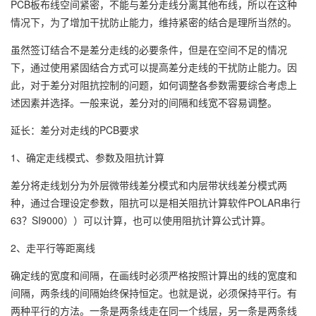
PCB板布线空间紧密，不能与差分走线分离其他布线，所以在这种
情况下，为了增加干扰防止能力，维持紧密的结合是理所当然的。
虽然签订结合不是差分走线的必要条件，但是在空间不足的情况
下，通过使用紧固结合方式可以提高差分走线的干扰防止能力。因
此，对于差分对阻抗控制的问题，如何调整各参数需要综合考虑上
述因素并选择。一般来说，差分对的间隔和线宽不容易调整。
延长：差分对走线的PCB要求
1、确定走线模式、参数及阻抗计算
差分将走线划分为外层微带线差分模式和内层带状线差分模式两
种，通过合理设定参数，阻抗可以是相关阻抗计算软件POLAR串行
63？SI9000））可以计算，也可以使用阻抗计算公式计算。
2、走平行等距离线
确定线的宽度和间隔，在画线时必须严格按照计算出的线的宽度和
间隔，两条线的间隔始终保持恒定。也就是说，必须保持平行。有
两种平行的方法。一条是两条线走在同一个线层，另一条是两条线