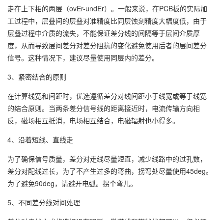
走在上下相的两层（ovEr-undEr）。一般来说，在PCB板的实际加
工过程中，层叠间的层叠对准精度比同层蚀刻精度大幅度低，由于
层叠过程中介质的流失，不能保证差分线的间隔等于层间介质厚
度，从而导致层间差分对差分阻抗的变化避免使用后者的层间差分
信号。这种情况下，建议尽量使用同层内的差分。
3、紧密结合的原则
在计算线宽和间距时，优选遵循差分对线间距小于线宽或等于线宽
的结合原则。当两条差分信号线的距离接近时，电流传输方向相
反，磁场相互抵消，电场相互结合，电磁辐射也小得多。
4、沿着短线、直线走
为了确保信号质量，差分对走线尽量短直，减少线路中的过孔数，
差分对配线过长，为了不产生过多的弯曲，拐弯处尽量使用45deg。
为了避免90deg，请避开电弧。拐个弯儿。
5、不同差分线对间处理