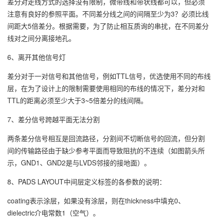
差分对走线方式的选择没有限制，微带线和带状线都可以，但必须
注意有良好的参照平面。不同差分线之间的间隔至少为3？必须比线
间距大5倍差分。根据需要，为了防止相互质询的串扰，在不同差分
线对之间分离接地孔。
6、离开其他信号灯
差分对于一对信号和其他信号，例如TTL信号，优选使用不同的布线
层，在为了设计上的限制需要使用相同的布线的情况下，差分对和
TTL的距离必须至少大于3~5倍差分的线间隔。
7、差分信号跨越平面无法分割
两条差分信号相互是回流路径，分割间不切断信号的回流，但分割
间的传输路径由于缺少参考平面而导致阻抗的不连续（如图箭头所
示，GND1、GND2是与LVDS邻接的接地面）。
8、PADS LAYOUT中间层定义标签的各参数的说明：
coating表示涂层，如果没有涂层，则在thickness中填充0、
dielectric介电常数1（空气）。