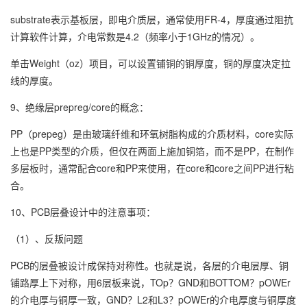
substrate表示基板层，即电介质层，通常使用FR-4，厚度通过阻抗
计算软件计算，介电常数是4.2（频率小于1GHz的情况）。
单击Weight（oz）项目，可以设置铺铜的铜厚度，铜的厚度决定拉
线的厚度。
9、绝缘层prepreg/core的概念：
PP（prepeg）是由玻璃纤维和环氧树脂构成的介质材料，core实际
上也是PP类型的介质，但仅在两面上施加铜箔，而不是PP，在制作
多层板时，通常配合core和PP来使用，在core和core之间PP进行粘
合。
10、PCB层叠设计中的注意事项：
（1）、反叛问题
PCB的层叠被设计成保持对称性。也就是说，各层的介电层厚、铜
铺路厚上下对称，用6层板来说，TOp？GND和BOTTOM？pOWEr
的介电厚与铜厚一致，GND？L2和L3？pOWEr的介电厚度与铜厚度