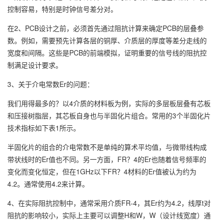
控制容易，特别是时钟信号差分对。
在2、PCB设计之前，必须首先通过阻抗计算来确定PCB的层叠参
数。例如，需要预先计算各层的铜厚、介质层的厚度等差分走线的
宽度和间隔。这些是PCB的前端模拟，证明重要的信号线的阻抗控
制满足设计要求。
3、关于介电常数Er的问题：
我们用得最多的？以4介质的材料板为例，实际的多层板层叠有芯板
和压接树脂层，其芯板自身也与半固化片组合。常用的3个半固化片
技术指标如下表1所示。
半固化片的组合的介电常数不是单纯的算术平均值，与微带线构成
带状线时的Er值也不同。另一方面，FR？4的Er也随着信号频率的
变化而变化恒定，但在1GHz以下FR？4材料的Er值被认为约为
4.2。通常使用4.2来计算。
4、在实际阻抗控制中，通常采用介质FR-4，其Er约为4.2，线厚t对
阻抗的影响较小，实际上主要可以调整H和W，W（设计线宽度）通