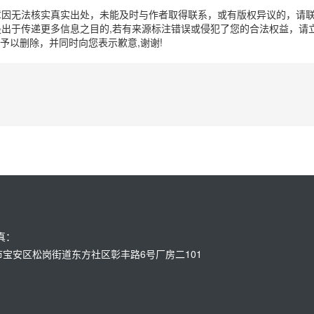
章因无法核实真实出处，未能及时与作者取得联系，或有版权异议的，请
出于传递更多信息之目的,若有来源标注错误或侵犯了您的合法权益，请立
时间予以删除，并同时向您表示歉意,谢谢!
传真：
：深圳市宝安区松岗街道东方社区彰丰路6号厂房二101