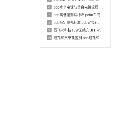
pcb水平电镀与垂直电镀流程 pcb电镀工艺介绍
6
pcb高低温测试标准 pcba车间温湿度要求
7
pcb板定位孔标准 pcb定位孔和定位柱要求
8
景飞鸿科技15W无线充 JFH-PWC-TX033 1.0 PCBA 规格书
9
通孔和贯穿孔区别 pcb过孔和通孔区别
10