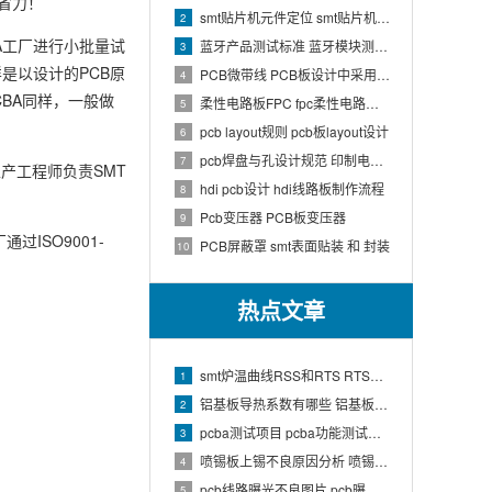
省力！
smt贴片机元件定位 smt贴片机结构
2
A工厂进行小批量试
蓝牙产品测试标准 蓝牙模块测试方法
3
是以设计的PCB原
PCB微带线 PCB板设计中采用微带线和带状线,应用到什么原理
4
BA同样，一般做
柔性电路板FPC fpc柔性电路板生产流程介绍
5
pcb layout规则 pcb板layout设计
6
pcb焊盘与孔设计规范 印制电路板上焊盘的大小及引线的孔径如何确定
7
产工程师负责SMT
hdi pcb设计 hdi线路板制作流程
8
Pcb变压器 PCB板变压器
9
过ISO9001-
PCB屏蔽罩 smt表面贴装 和 封装
10
热点文章
smt炉温曲线RSS和RTS RTS炉温曲线
1
铝基板导热系数有哪些 铝基板的导热系数和热阻
2
pcba测试项目 pcba功能测试有哪些项
3
喷锡板上锡不良原因分析 喷锡板不上锡处理
4
pcb线路曝光不良图片 pcb曝光工艺原理
5