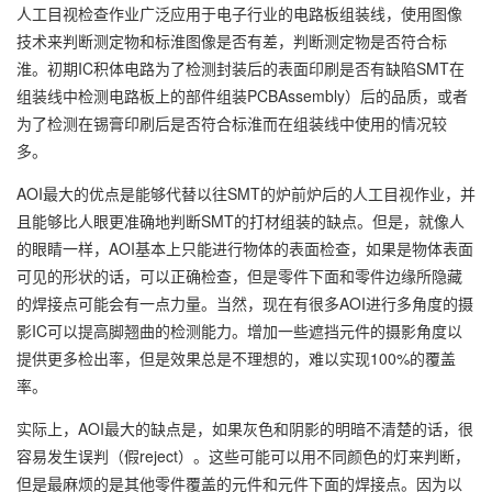
人工目视检查作业广泛应用于电子行业的电路板组装线，使用图像
技术来判断测定物和标淮图像是否有差，判断测定物是否符合标
淮。初期IC积体电路为了检测封装后的表面印刷是否有缺陷SMT在
组装线中检测电路板上的部件组装PCBAssembly）后的品质，或者
为了检测在锡膏印刷后是否符合标淮而在组装线中使用的情况较
多。
AOI最大的优点是能够代替以往SMT的炉前炉后的人工目视作业，并
且能够比人眼更准确地判断SMT的打材组装的缺点。但是，就像人
的眼睛一样，AOI基本上只能进行物体的表面检查，如果是物体表面
可见的形状的话，可以正确检查，但是零件下面和零件边缘所隐藏
的焊接点可能会有一点力量。当然，现在有很多AOI进行多角度的摄
影IC可以提高脚翘曲的检测能力。增加一些遮挡元件的摄影角度以
提供更多检出率，但是效果总是不理想的，难以实现100%的覆盖
率。
实际上，AOI最大的缺点是，如果灰色和阴影的明暗不清楚的话，很
容易发生误判（假reject）。这些可能可以用不同颜色的灯来判断，
但是最麻烦的是其他零件覆盖的元件和元件下面的焊接点。因为以