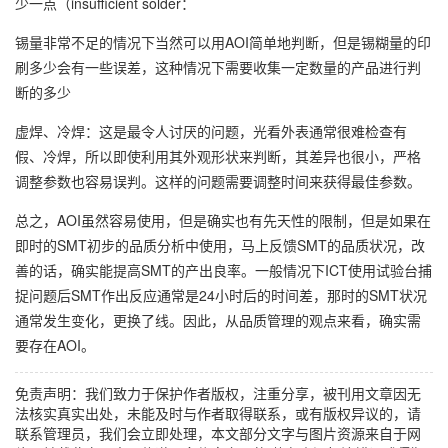
少一点（insufficient solder：
锡量非常不足的情况下当然可以用AOI简单地判断，但是锡糊量的印
刷多少会有一些误差，这种情况下需要收集一定数量的产品进行判
断的多少
虚焊、冷焊：这是最令人讨厌的问题，光看外表通常很难检查有
假、冷焊，所以即使利用其外观形状来判断，其差异也很小，严格
调整参数也容易误判。这样的问题需要调整时间来获得最佳参数。
总之，AOI虽然容易使用，但是确实也有先天性的限制，但是如果在
即时的SMT初步的品质分析中使用，马上反馈SMT的品质状况，改
善的话，确实能提高SMT的产出良率。一般情况下ICT使用试验台捕
捉问题后SMT作出反应通常是24小时后的时间差，那时的SMT状况
通常发生变化，更换了线。因此，从品质管理的观点来看，确实需
要存在AOI。
免责声明：我们致力于保护作者版权，注重分享，被刊用文章因无
法核实真实出处，未能及时与作者取得联系，或有版权异议的，请
联系管理员，我们会立即处理，本文部分文字与图片资源来自于网