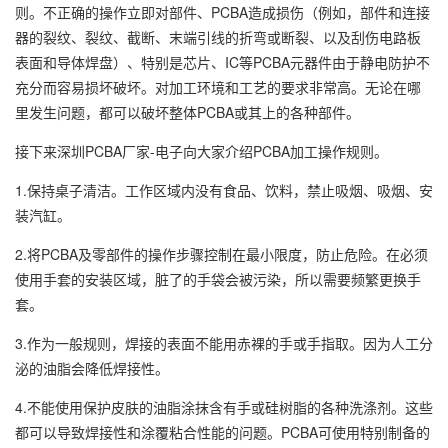
则。不正确的操作立即对部件、PCBA造成损伤（例如，部件和连接
器的裂纹、裂纹、截断、末端引线的折弯或断裂、以及刮伤电路板
表面和导体焊盘）、特别是芯片、IC等PCBA元器件由于静电防护不
充分而容易损坏破坏。对加工环境和工艺的要求非常高。无论在哪
里发生问题，都可以破坏整体PCBA或其上的各种部件。
接下来深圳PCBA厂家-电子向大家介绍PCBA加工操作规则。
1.保持桌子清洁。工作区域内没有食品、饮料，禁止吸烟、吸烟、安
装汽缸。
2.将PCBA及零部件的操作步骤控制在最小限度，防止危险。在必须
使用手套的安装区域，脏了的手袋会被污染，所以需要频繁更换手
套。
3.作为一般规则，焊接的表面不能用赤裸的手或手指取。因为人工分
泌的油脂会降低焊接性。
4.不能使用保护皮肤的油脂涂抹含有手或硅树脂的各种洗涤剂。这些
都可以导致焊接性和涂覆粘合性能的问题。PCBA可使用特别制备的