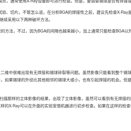
缺点，通常使用X-Ray设备即可进行检查。但是，要调查锡球是否有焊接
红试验、切片。不管怎么说，在分析BGA的焊接性之前，建议先检查X-Ra
能继续采用以下两种破坏方法。
的方法，不过，因为BGA的间隔也越来越小，加上通常只能检查BGA以
是在二维中很难出现有无焊接和锡球碎裂等问题。虽然影像只能看到整个锡
外，如果锡球的外径比其他相邻的锡球大或小，也有引起焊接的机会。但
断层扫描那样的立体影像的结果，出现了立体影像，虽然可以看到有无焊接
的X-Ray可以在外面的实验室借机器进行初步检查。如果在这样的检查