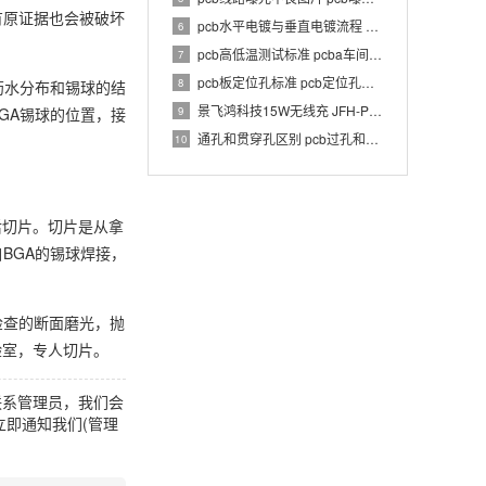
有原证据也会被破坏
pcb水平电镀与垂直电镀流程 pcb电镀工艺介绍
6
pcb高低温测试标准 pcba车间温湿度要求
7
pcb板定位孔标准 pcb定位孔和定位柱要求
8
药水分布和锡球的结
景飞鸿科技15W无线充 JFH-PWC-TX033 1.0 PCBA 规格书
9
GA锡球的位置，接
通孔和贯穿孔区别 pcb过孔和通孔区别
10
后切片。切片是从拿
BGA的锡球焊接，
检查的断面磨光，抛
验室，专人切片。
联系管理员，我们会
即通知我们(管理