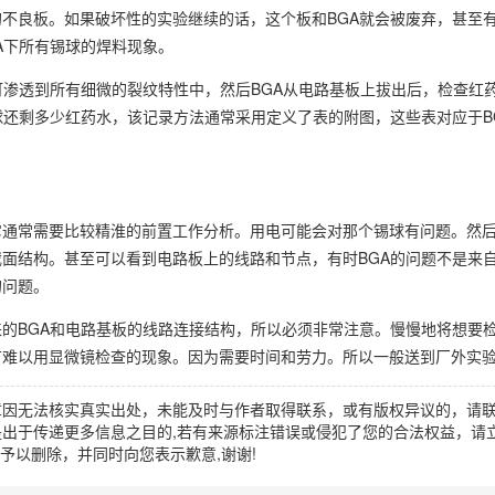
不良板。如果破坏性的实验继续的话，这个板和BGA就会被废弃，甚至
A下所有锡球的焊料现象。
可渗透到所有细微的裂纹特性中，然后BGA从电路基板上拔出后，检查红
球还剩多少红药水，该记录方法通常采用定义了表的附图，这些表对应于B
它通常需要比较精淮的前置工作分析。用电可能会对那个锡球有问题。然
面结构。甚至可以看到电路板上的线路和节点，有时BGA的问题不是来自
的问题。
的BGA和电路基板的线路连接结构，所以必须非常注意。慢慢地将想要
有难以用显微镜检查的现象。因为需要时间和劳力。所以一般送到厂外实
章因无法核实真实出处，未能及时与作者取得联系，或有版权异议的，请
出于传递更多信息之目的,若有来源标注错误或侵犯了您的合法权益，请立
时间予以删除，并同时向您表示歉意,谢谢!