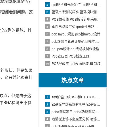
或破裂是很复杂的。
smt贴片机元件定位 smt贴片机结构
2
y是否能看到问题。这
蓝牙产品测试标准 蓝牙模块测试方法
3
PCB微带线 PCB板设计中采用微带线和带状线,应用到什么原理
4
柔性电路板FPC fpc柔性电路板生产流程介绍
5
外的2列的锡球，其
pcb layout规则 pcb板layout设计
6
pcb焊盘与孔设计规范 印制电路板上焊盘的大小及引线的孔径如何确定
7
hdi pcb设计 hdi线路板制作流程
8
Pcb变压器 PCB板变压器
9
PCB屏蔽罩 smt表面贴装 和 封装
10
球的形状，但是如果
是，这只凭经验来判
热点文章
的缺点，但是由于这
smt炉温曲线RSS和RTS RTS炉温曲线
1
中BGA检测出不良
铝基板导热系数有哪些 铝基板的导热系数和热阻
2
pcba测试项目 pcba功能测试有哪些项
3
喷锡板上锡不良原因分析 喷锡板不上锡处理
4
pcb线路曝光不良图片 pcb曝光工艺原理
5