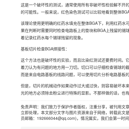
这是一个破坏性的测试，通常使用所有非破坏性检验解不开的
的可能性。一般来说，红色染色测试可以比较地看到整体BG
该理论使用更明确的红药水填充在整体BGA下，利用红药水
果在判断时需要同时检查电路板上的垫块和BGA上残留的锡
着记录红药水每个锡球残留的现象。
基板切片检查BGA焊接性：
这个方法也是破坏性的实验，而且比染红测试还要费时间。
着刀认为有问题的地方用一刀切。切口可以仔细检查锡球的截
而是来自电路基板的线路问题，可以使用切片分析电路基板
但是，切片的机械动作如果动作过大或过快，则容易破坏本来
光的地方必须除去粉尘进行特殊的显影。不那样做的话，也
免责声明：我们致力于保护作者版权，注重分享，被刊用文
立即处理，本文部分文字与图片资源来自于网络，转载此文是
员邮箱：192666044@qq.com)，情况属实，我们会第一