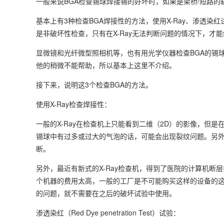
一般来说BGA检查锡球焊接锡的好坏时，如果是架桥/短路的
基本上有3种检查BGA焊接性的方法，使用X-Ray、渗透染
是非破坏性检查，只有在X-Ray无法判断问题的情况下，才
显微镜和光纤微型照相机等，也有用光学仪器检查BGA的锡球
他的稍微不能帮助，所以基本上这里不介绍。
接下来，说明这3个检查BGA的方法。
使用X-Ray检查焊接性：
一般的X-Ray在检查机上只能看到二维（2D）的影像，但
锡球中有过多或过大的气泡的话，可能会出现裂纹问题。另
断。
另外，最近有新式的X-Ray检查机，得到了医院的计算机
个机器的费用太高，一般的工厂是不可能购买这样的设备的这样
的问题，就不需要在之后的破坏试验中使用。
渗透染红（Red Dye penetration Test）试验：