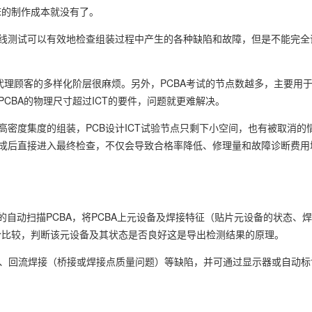
床的制作成本就没有了。
在线测试可以有效地检查组装过程中产生的各种缺陷和故障，但是不能完全评
实施代理顾客的多样化阶层很麻烦。另外，PCBA考试的节点数越多，主要用
CBA的物理尺寸超过ICT的要件，问题就更难解决。
高密度集度的组装，PCB设计ICT试验节点只剩下小空间，也有被取消的情
完成后直接进入最终检查，不仅会导致合格率降低、修理量和故障诊断费用
自动扫描PCBA，将PCBA上元设备及焊接特征（贴片元设备的状态、
合比较，判断该元设备及其状态是否良好这是导出检测结果的原理。
）、回流焊接（桥接或焊接点质量问题）等缺陷，并可通过显示器或自动标