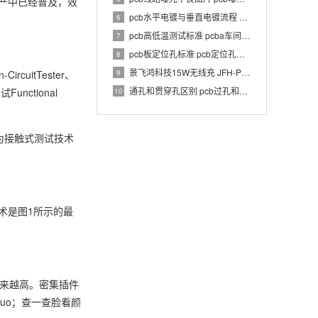
产中已经普及，效
pcb水平电镀与垂直电镀流程 pcb电镀工艺介绍
6
pcb高低温测试标准 pcba车间温湿度要求
7
pcb板定位孔标准 pcb定位孔和定位柱要求
8
景飞鸿科技15W无线充 JFH-PWC-TX033 1.0 PCBA 规格书
9
cuitTester、
通孔和贯穿孔区别 pcb过孔和通孔区别
Functional
10
为接触式测试技术
术是图1所示的最
越来越高。密集插件
quo；查一查脸看颜