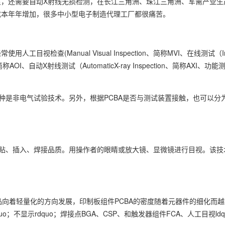
，还需要自动X射线无损检测，在长江三角洲、珠江三角洲、军需产业生
成本年年增加，很多中小型电子制造代理工厂都很痛苦。
(Manual Visual Inspection、简称MVI、在线测试（In-Cir
简称AOI、自动X射线测试（AutomaticX-ray Inspection、简称AXI、功能测试
一种是非电气试验技术。另外，根据PCBA是否与测试装置接触，也可以分
粘贴、插入、焊接品质。用操作者的眼睛或放大镜、显微镜进行目视。该技
品向着轻量化的方向发展，印制板组件PCBA的密度随着元器件的细化而
o；不显示rdquo；焊接点BGA、CSP、和触发器组件FCA、人工目视ld