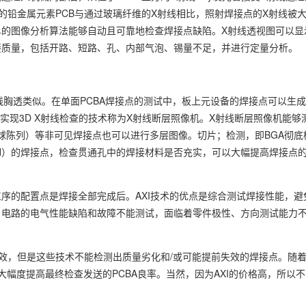
的铅金属元素PCB与通过玻璃纤维的X射线相比，照射焊接点的X射线被
的图像分析算法能够自动且可靠地检查焊接点缺陷。X射线透视图可以显
接质量，包括开路、短路、孔、内部气泡、锡量不足，并进行定量分析。
线胸透类似。在单面PCBA焊接点的测试中，板上元设备的焊接点可以生
够实现3D X射线检查的技术称为X射线断层照像机。X射线断层照像机能够测
y、焊接球陈列）等非可见焊接点也可以进行多层图像。切片；检测，即BGA彻
H）的焊接点，检查贯通孔中的焊接材料是否充实，可以大幅提高焊接点
序的配置点是焊接全部完成后。AXI技术的优点是综合测试焊接性能，避
，电路的电气性能缺陷和故障不能测试，面临着零件极性、方向测试能力
有效，但是这些技术不能检测出质量劣化和/或可能提前失效的焊接点。随着
大幅度提高最终检查发送的PCBA良率。当然，因为AXI的价格高，所以