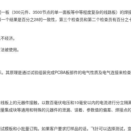
一板（300元件、3500节点的单一面板等中等程度复杂的线路板）的焊
第一个结果是百分之28的一致性，第三个检查员和第二个检查员有百分之
也不经济。
方法被使用。
示。其原理是通过试验组装完成PCBA板部件的电气性质及电气连接来检
线板上的元器件接触，以数百毫伏电压和10毫安以内的电流进行分立隔
测量集成块等通用和特殊的元器件的泄漏、误着、参数值的偏差、焊接点
测试模板和小批量订购。如果客户要求打样品的话，飞针可以选择测试，