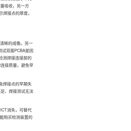
大量吸收，另一方
示焊接点的厚度，
成清晰的成像。另一
试双面PCBA是因
底检测焊接连接部的
的连接质量，避免早
免焊接点的早期失
不足、焊接测试无法
ICT消失，可替代
不能购买检测装置的