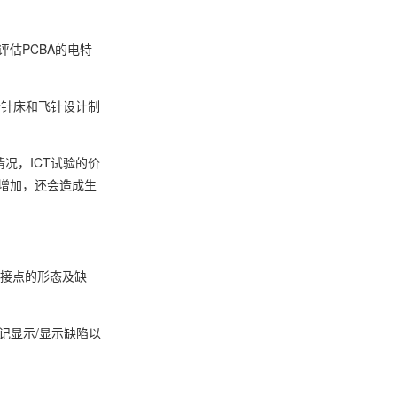
估PCBA的电特
于针床和飞针设计制
况，ICT试验的价
增加，还会造成生
焊接点的形态及缺
记显示/显示缺陷以