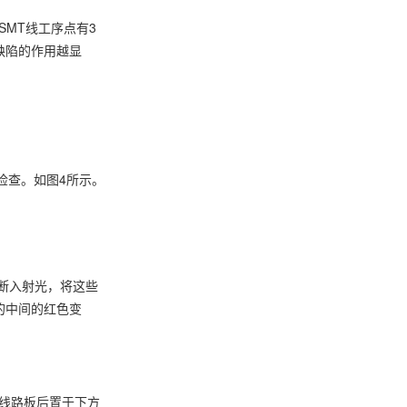
MT线工序点有3
缺陷的作用越显
检查。如图4所示。
断入射光，将这些
的中间的红色变
过线路板后置于下方