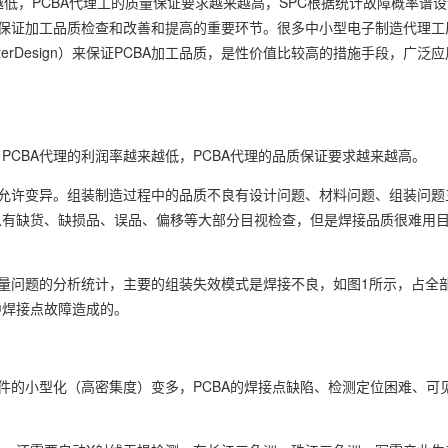
低，PCBA代理工的质量保证要求越来越高，SPC根据统计故障概率谱
是保证加工品质检查和改善和提高的重要环节。很多中小型电子制造代理工
esterDesign）来保证PCBA加工品质，是性价值比较高的措施手段，广
CBA代理的利润率越来越低，PCBA代理的品质保证要求越来越高。
不允许变异。组装制造过程中的品质不良有设计问题、材料问题、组装问题
以有缺货、缺损品、误品、偏移等大部分目视检查，但是焊接品质很难用
质量问题的分析统计，主要的组装失效模式是焊接不良，如图1所示，占全
中焊接点故障造成的。
组件的小型化（高密集度）变多，PCBA的焊接点缺陷、检测定位困难、可