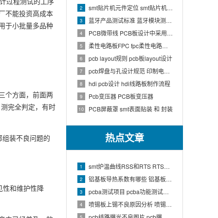
设计过程测试的工序
smt贴片机元件定位 smt贴片机结构
2
厂不能投资高成本
蓝牙产品测试标准 蓝牙模块测试方法
3
泛应用于小批量多品种
PCB微带线 PCB板设计中采用微带线和带状线,应用到什么原理
4
柔性电路板FPC fpc柔性电路板生产流程介绍
5
pcb layout规则 pcb板layout设计
6
pcb焊盘与孔设计规范 印制电路板上焊盘的大小及引线的孔径如何确定
7
hdi pcb设计 hdi线路板制作流程
8
三个方面，前面两
Pcb变压器 PCB板变压器
9
目测完全判定，有时
PCB屏蔽罩 smt表面贴装 和 封装
10
热点文章
部组装不良问题的
smt炉温曲线RSS和RTS RTS炉温曲线
1
铝基板导热系数有哪些 铝基板的导热系数和热阻
2
见性和维护性降
pcba测试项目 pcba功能测试有哪些项
3
喷锡板上锡不良原因分析 喷锡板不上锡处理
4
pcb线路曝光不良图片 pcb曝光工艺原理
5