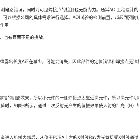
测电路错误，同时对可见焊接点的检测也无能为力。通常AOI工程设计的S
，可以根据公司的具体需求进行选择。AOI试验的检测前置，越起到预防
T作用。
是，也有直面不足的挑战。
点。焊盘露出长度A正在减少，可能会消失，因此部件的定位错误和焊接点无法
件邻接的阴影效果，所以小元件的一侧焊接点太靠近高元件，所以高元件切
值时，如图6所示，通过二次反射光产生的偏振效果使入射的红光（R）
A轨道进入机械内部后，从位于PCBA上方的X射线Ray发光管接受X射线通