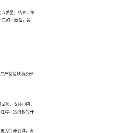
接点质量。结果，第
十二的一致性，第
查生产制造缺陷及部
离试验，安装电阻、
的连焊、接线板的开
变更为针床测试，直