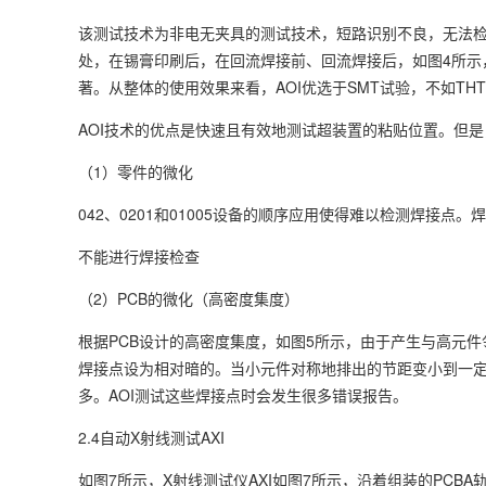
该测试技术为非电无夹具的测试技术，短路识别不良，无法检
处，在锡膏印刷后，在回流焊接前、回流焊接后，如图4所示
著。从整体的使用效果来看，AOI优选于SMT试验，不如TH
AOI技术的优点是快速且有效地测试超装置的粘贴位置。但
（1）零件的微化
042、0201和01005设备的顺序应用使得难以检测焊接
不能进行焊接检查
（2）PCB的微化（高密度集度）
根据PCB设计的高密度集度，如图5所示，由于产生与高元
焊接点设为相对暗的。当小元件对称地排出的节距变小到一定
多。AOI测试这些焊接点时会发生很多错误报告。
2.4自动X射线测试AXI
如图7所示，X射线测试仪AXI如图7所示，沿着组装的PCB