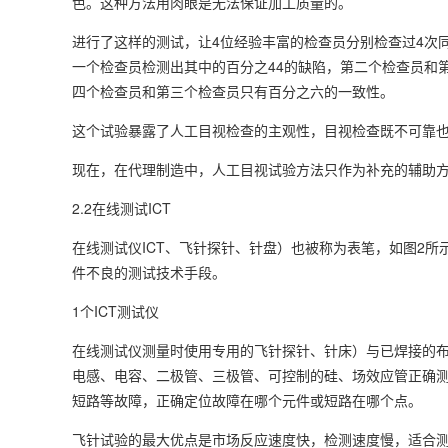
色。这种方法用肉眼是无法保证加工质量的。
进行了这样的测试，让4位经验丰富的检查员分别检查过4次同
一个检查员检测出其中的百分之44的缺陷，第二个检查员和
四个检查员和第三个检查员只有百分之六的一致性。
这个试验暴露了人工目视检查的主观性，目视检查既不可靠
现在，在代理制造中，人工目视试验方法只作为补充的辅助
2.2在线测试ICT
在线测试仪ICT、飞针探针、针盘）也被称为表笔，如图2所
件不良的测试技术手段。
1个ICT测试仪
在线测试仪测量时使用专用的飞针探针、针床）与已焊接的布
电感、电容、二极管、三极管、可控制的硅、场效应管正确
短路等故障，正确定位故障在哪个元件或短路在哪个点。
飞针试验的最大优点是市场反应速度快，检测速度慢，适合