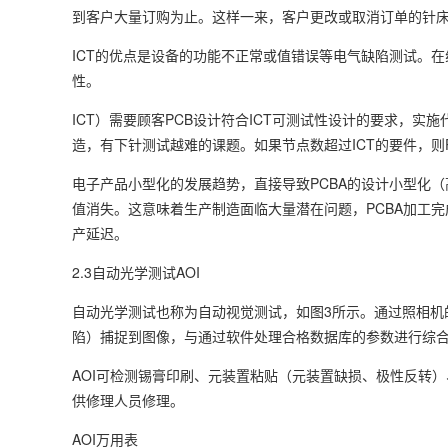
到客户大量订购为止。这样一来，客户更改或取消订单的针
ICT的优点是设备的功能不正常或值错误等电气缺陷测试。
性。
ICT）需要顾客PCB设计符合ICT可测试性设计的要求，
造，有下针测试越难的课题。如果节点数超过ICT的要件，则P
电子产品小型化的发展趋势，直接导致PCBA的设计小型化（
值消失。这意味着生产制造面临大量潜在问题，PCBA加工
产延迟。
2.3自动光学测试AOI
自动光学测试也称为自动视觉测试，如图3所示。通过照相机的
陷）捕捉到图像，与通过软件处理合格数据库的参数进行综
AOI可检测锡膏印刷、元装置粘贴（元装置缺损、极性反转
供修理人员修理。
AOI万用表