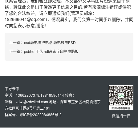
联系管理员，我们会立即处理，本文部分文字与图片资源来自于网
络，转载此文是出于传递更多信息之目的,若有来源标注错误或侵犯
了您的合法权益，请立即通知我们(管理员邮箱：
192666044@qq.com)，情况属实，我们会第一时间予以删除，并同
时向您表示歉意,谢谢!
上一篇：
esd静电防护电路 静电放电ESD
下一篇：
pcbhdi工艺 hdi高密度印制电路板
中导未来
电话：13662207379/18818590114 传真：
邮箱：zdwl@zdwlled.com 地址：深圳市宝安区松岗街道东
方社区彰丰路6号厂房二101
备案号：粤ICP备2022084886号-2
微信扫一扫