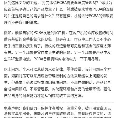
回到这篇文章的主题，“打完事情PCBA需要温湿度管理吗？”你认为
应该首先明确自己的产品发生了什么，然后被要求管理PCBA的湿敏
吗？还是说自己的需求是什么？只有这样，才能进行PCBA的湿敏管
理而不是盲目的请求。
例如，触摸自家的PCBA发送到客户机，在客户机的仓库放置的时间
后有基板的金手指氧化的现象，但是在工厂作业中工作人员不小心
用手指直接触摸生锈了，指纹的痕迹清晰可见也和镀金的厚度太薄
有关。另一个现象是零件本身生锈的问题，另一个现象是产品中发
生CAF泄漏电流，PCBA备用资料的电池电力一下子用尽等。
以上问题，个人可以总结为人员纪律、零件质量、设计问题三个方
面，短期对策可以采用湿敏管理控制的方法来延缓以上问题的发
生，但基本上必须以根本原因解决问题。不那样做的话，产品迟早
会成为问题吧。不能管理客户的储藏环境和产品的使用环境。强化
产品自身的耐湿能力才是从锅底提取工资的方法。
免责声明：我们致力于保护作者版权，注重分享，被刊用文章因无
法核实真实出处，未能及时与作者取得联系，或有版权异议的，请