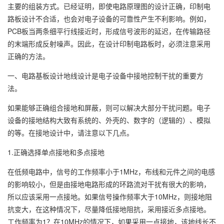
主要的组装方式。已经证明，即使电路原理图的设计正确，印制电
路板设计不合适，也会对电子设备的可靠性产生不利影响。例如，
PCB板当两条细平行线接近时，形成信号波形的延迟，在传输路径
的末端形成反射噪声。因此，在设计印制电路板时，必须注意采用
正确的方法。
一、电路基板设计地线设计是电子设备中接地控制干扰的重要方
法。
如果能够正确组合接地和屏蔽，则可以解决大部分干扰问题。电子
设备的接地结构大致有系统的、外壳的、数字的（逻辑的）、模拟
的等。在接地设计中，请注意以下几点。
1.正确选择单点接地和多点接地
在低频电路中，信号的工作频率小于1MHz，布线和元件之间的电感
的影响较小，但是由接地电路形成的环路流对干扰有很大的影响，
所以应该采用一点接地。如果信号操作频率大于10MHz，则接地阻
抗变大，在这种情况下，尽量降低接地阻抗，采用接近多点接地。
工作频率为1？在10MHz的情况下，如果采用一点接地，该地线长不