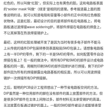
红色的，所以叫做“红胶”，但实际上也有黄色的胶。这和电路板表面
的“solder mask”叫做“（绿漆”是相同的道理。参考报道最上面的图
像说明的话，就可以知道电阻和容量等小部件的正中间有红色橡胶
状物体。这是红胶，最初设计的目的是将部件粘在电路板上，将电
路板通过波焊接wave soldering炉，将部件焊接在电路板的焊盘上，
不让其掉落在热浪焊接锡炉上。
最初，这样的红胶处理被开发了是因为当时有很多电子部件不能马
上从传统的插件DIP包装转移到表面粘贴SMD包装上。请想象电路板
上有一半DIP的零件，剩下的一半是SMD的零件。如何配置零件自动
焊接在板上？在一般的做法中，将所有DIP和SMD的部件设计成电路
基板的同一面，用糊剂印刷SMD的部件回焊炉进行焊接，剩下的DIP
部件因为所有的焊接脚露出电路基板的相反面，所以可以用波焊接
锡炉一次焊接所有DIP焊接脚。
之后，聪明的PCB设计工程师想出了一种节省电路板空间的方法。
DIP虽然是一种仅用部件的脚在没有部件的面上放置部件的方法，但
是很多DIP部件在主体上间隙过多，部件材料无法承受锡炉的高温，
无法放置在板通过锡炉的面上。一般的SMD部件被设计成能够承受