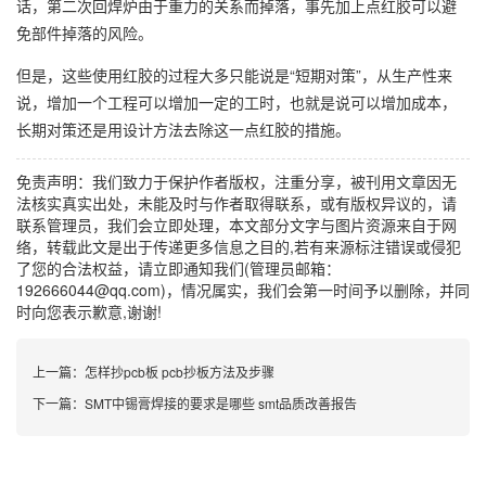
话，第二次回焊炉由于重力的关系而掉落，事先加上点红胶可以避
免部件掉落的风险。
但是，这些使用红胶的过程大多只能说是“短期对策”，从生产性来
说，增加一个工程可以增加一定的工时，也就是说可以增加成本，
长期对策还是用设计方法去除这一点红胶的措施。
免责声明：我们致力于保护作者版权，注重分享，被刊用文章因无
法核实真实出处，未能及时与作者取得联系，或有版权异议的，请
联系管理员，我们会立即处理，本文部分文字与图片资源来自于网
络，转载此文是出于传递更多信息之目的,若有来源标注错误或侵犯
了您的合法权益，请立即通知我们(管理员邮箱：
192666044@qq.com)，情况属实，我们会第一时间予以删除，并同
时向您表示歉意,谢谢!
上一篇：
怎样抄pcb板 pcb抄板方法及步骤
下一篇：
SMT中锡膏焊接的要求是哪些 smt品质改善报告