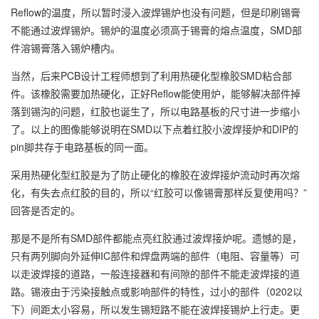
Reflow的温度，所以暂时浸入波焊锡炉也没有问题，但是印刷锡膏
不能通过波焊锡炉。锡炉的温度必须高于锡膏的熔点温度，SMD部
件溶锡膏落入锡炉槽内。
当然，后来PCB设计工程师想到了利用热硬化型橡胶SMD粘合部
件。该橡胶需要加热硬化，正好Reflow能使用炉，能够解决部件掉
落到锡沟的问题，红胶也诞生了，所以电路基板的尺寸进一步缩小
了。以上的图像能够说明在SMD以下点着红胶小波焊接炉和DIP的
pin脚共存于电路基板的同一面。
采用热硬化型红胶是为了防止硬化的橡胶在波焊接炉流动时再次熔
化，有失去点红胶的目的，所以“红胶可以像锡膏那样反复使用吗？”
回答是否定的。
那是不是所有SMD部件都能点亮红胶通过波焊接炉呢。遗憾的是，
只有两列脚向外延伸IC部件和焊盘两端的部件（电阻、容量等）可
以走波焊接的道路，一般连接器和有间隙的部件不能走波焊接的道
路。锡液由于污染接触点或影响部件的特性，过小的部件（0202以
下）间距太小容易，所以发生锡短路不能在波焊接锡炉上行走。更