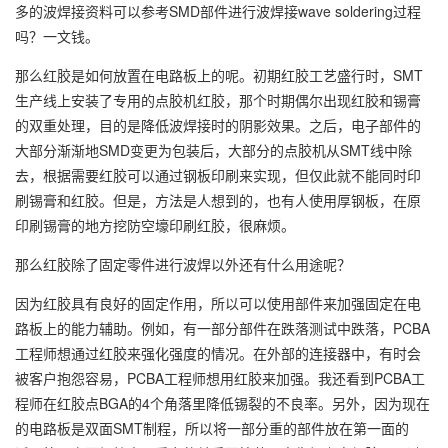
多的波焊接资料可以参考SMD部件进行波焊接wave soldering过程
吗？一文钱。
那么红胶是如何放置在电路板上的呢。初期红胶工艺盛行时，SMT
生产线上安装了专用的点胶机红胶，那个时期偶尔出现红胶和锡膏
的双重处理，目的是降低波焊接时的阴影效果。之后，电子部件的
大部分渐渐地SMD变更为包装后，大部分的点胶机从SMT线中除
去，根据需要红胶可以通过钢板印刷来实现，但仅此就不能同时印
刷锡膏和红胶。但是，方法是人想到的，也有人使用厚钢板，在原
印刷锡膏的地方挖防空壕印刷红胶，很麻烦。
那么红胶除了固定零件进行波焊以外还有什么用途呢？
因为红胶具有良好的固定作用，所以可以使用部件来加强固定在电
路板上的能力辅助。例如，有一部分部件在跌落测试中跌落，PCBA
工程师想通过红胶来强化强度的情况。在外部的连接器中，有时会
被客户抱怨容易，PCBA工程师想用红胶来加强。我还看到PCBA工
程师在红胶点BGA的4个角落里降低锡裂的不良率。另外，因为现在
的电路板是双面SMT制程，所以将一部分重的部件放在第一面的