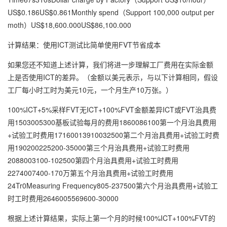
US$0.186US$0.861Monthly spend（Support 100,000 output per
moth）US$18,600.000US$86,100.000
计算结果：使用ICT测试比简单使用FVT节省成本
如果您还不知道上述计算，我们将进一步理解工厂费用在实际金额
上是否使用ICT的差异。（金额以美元表示，与以下计算相同，假设
工厂每小时工时为美元10元，一个月生产10万张。）
100%ICT+5%采样FVT无ICT+100%FVT金额差异ICT或FVT治具费
用1503005300基板试验每月的费用1860086100第一个月治具费用
+试验工时费用17160013910032500第二个月治具费用+试验工时费
用190200225200-35000第三个月治具费用+试验工时费用
2088003100-102500第四个月治具费用+试验工时费用
2274007400-170万第五个月治具费用+试验工时费用
24Tr0Measuring Frequency805-237500第六个月治具费用+试验工
时工时费用2646005569600-30000
根据上述计算结果，实际上第一个月的时候100%ICT+100%FVT的