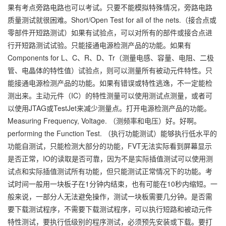
果有考点旁路电路也可以考试。只要不能模拟特殊情况，旁路电路
质量测试就很困难。Short/Open Test for all of the nets.（接合点或
零部件开短路测试）如果有试验点，可以对所有的部件或接合点进
行开短路测试试验。只能接通电源检测产品的功能。如果有
Components for L、C、R、D、Tr（测量电感、容量、电阻、二极
管、电晶体的特性值）试验点，则可以测量所有被动元件特性。只
能接通电源检测产品的功能。如果有错误或特性逃逸，不一定能检
测出来。主动元件（IC）的特性测量可以使用测试点测量，或者可
以使用JTAG或TestJet来减少测量点。打开电源检测产品的功能。
Measuring Frequency, Voltage. （测频率和电压）好。好啊。
performing the Function Test. （执行功能测试）能够执行低水平的
功能自测试，只能检测大部分的功能，FVT无法实际看到屏幕显示
是否正常，IO的读取是否可靠，因为不是实际插值测试可以使用测
试点和实际插值测试所有功能，但只能测试正常情况下的功能。考
试时间一般用一块板子在1分钟内结束，也有可能在10秒内缩短。一
般来说，一部分人无法避免操作，测试一块板需要几分钟。是否需
要下载测试程序，不需要下载测试程序，可以执行短路和被动元件
特性测试，要执行低级别的程序测试，必须预先安装或下载。要打