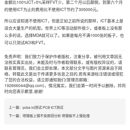
金额比100%ICT+5%采样FVT少，第二个月以后颠倒，到第六个月
的使用ICT为止的费用比不使用ICT节约了305000元。
所以应该知道不使用ICT，但是正如之前所说的那样，ICT基本上是
适合大量生产的机型。世界上IC等活动部件很少，或者板上没有那
么多的话，选择MDA就可以了。如果是每月不满1000张的板子，也
可以只测试AOI和FVT。
免责声明：我们致力于保护作者版权，注重分享，被刊用文章因无
法核实真实出处，未能及时与作者取得联系，或有版权异议的，请
联系管理员，我们会立即处理，本文部分文字与图片资源来自于网
络，转载此文是出于传递更多信息之目的,若有来源标注错误或侵犯
了您的合法权益，请立即通知我们(管理员邮箱：
192666044@qq.com)，情况属实，我们会第一时间予以删除，并同
时向您表示歉意,谢谢!
上一篇：
pcba ict测试 PCB ICT测试
下一篇：
喷锡板上锡不良原因分析 喷锡板不上锡处理