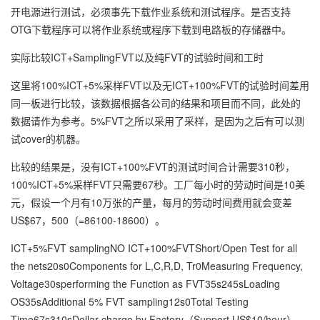
开电源进行测试，必须事先下载作业系统和测试程序。是否支持
OTG下载程序可以将作业系统或程序下载到电路板的存储器中。
实际比较ICT+SamplingFVT以及纯FVT的试验时间和工时
这里将100%ICT+5%采样FVT以及无ICT+100%FVT的试验时间差用
同一板进行比较，该数据根据各公司的结果和项目而不同，此处的
数据请作为参考。5%FVT之所以采用了采样，是因为之后有可以测
试cover的机器。
比较的结果是，没有ICT+100%FVT的测试时间合计需要310秒，
100%ICT+5%采样FVT只需要67秒。工厂每小时的劳动时间是10美
元，假设一个月有10万张的产量，每月的劳动时间费用就会变差
US$67，500（=86100-18600）。
ICT+5%FVT samplingNO ICT+100%FVTShort/Open Test for all
the nets20s0Components for L,C,R,D, Tr0Measuring Frequency,
Voltage30sperforming the Function as FVT35s245sLoading
OS35sAdditional 5% FVT sampling12s0Total Testing
Time67s310sDollar charge by Factory（Support US$10/hour）