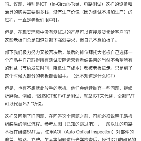
吗。议题，特别是ICT（In-Circuit-Test，电路测试）这样的设备和
治具的购买需要很多钱，没有生产价值（因为测试不增加生产）的
过程，一直是老板们眼中钉。
但是，在现实环境中没有测试过的产品可以直接发货卖给客户吗？
这些老板们总是知道对部下强烈要求，但自己不想拍板子。
部下我们极力努力又被否决后，最后的摊位拜托大老板自己选择一
个产品并自己取得所有测试实际运营看看结果目的当然不希望所有
的利益（节约发货时间，降低生产成本）都被老板拿走。只是到了
这个时候大部分的老板都会招手。（还不知道是什么ICT）
但是，也有不想就此放手的老板。他们会继续抛弃一些问题，继续
折磨你。例如，“既然ICT和FVT是测试，就拿ICT来代替，全部FVT
可以代替吗？”听说。
这样又回到了旧问题，在回答这个问题之前，可能必须说明电路板
组装后的测试流程。参考左图（已知的跳过吧），一般以往的电路
基板在组装SMT后，使用AOI（Auto Optical Inspection）对部件的
偏差、短路、立碑、欠品等问题进行光学检查后，经过ICT或MDA的