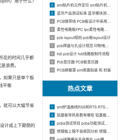
oupon）用于什么？
smt贴片机元件定位 smt贴片机结构
2
蓝牙产品测试标准 蓝牙模块测试方法
3
PCB微带线 PCB板设计中采用微带线和带状线,应用到什么原理
4
柔性电路板FPC fpc柔性电路板生产流程介绍
5
pcb layout规则 pcb板layout设计
6
pcb焊盘与孔设计规范 印制电路板上焊盘的大小及引线的孔径如何确定
7
hdi pcb设计 hdi线路板制作流程
8
，印刷所花的时间几乎都
Pcb变压器 PCB板变压器
9
这是浪费。
PCB屏蔽罩 smt表面贴装 和 封装
10
，如果只是单个板
线平衡
热点文章
试，就可以大幅节省
smt炉温曲线RSS和RTS RTS炉温曲线
1
铝基板导热系数有哪些 铝基板的导热系数和热阻
2
pcba测试项目 pcba功能测试有哪些项
3
够设计成上下颠倒的
喷锡板上锡不良原因分析 喷锡板不上锡处理
4
pcb线路曝光不良图片 pcb曝光工艺原理
5