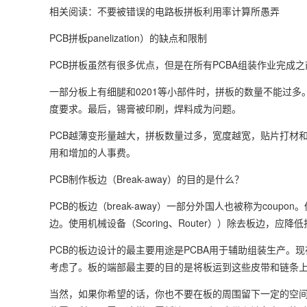
相关阅读：不要被错误的电路板拼板利用率计算所愚弄
PCB拼板panelization）的缺点和限制
PCB拼板虽然有很多优点，但是在所有PCBA组装作业完成之前，
一部分板上有细腿和0201等小部件时，拼板的数量不能过
度要求。最后，锡膏被印刷，焊料成为问题。
PCB越薄变形量越大，拼板数量过多，宽度越宽，贴片打材
用和增加的人事费。
PCB制作板边（Break-away）的目的是什么？
PCB的板边（break-away）一部分外国人也被称为co
边。使用机械设备（Scoring、Router））除去板边，
PCB的板边设计的最主要用途是PCBA用于辅助组装生产。
考虑了。板的端部最主要的目的是将板运到这些皮带和链条
当然，如果你希望的话，你也不要在板的周围留下一定的空间