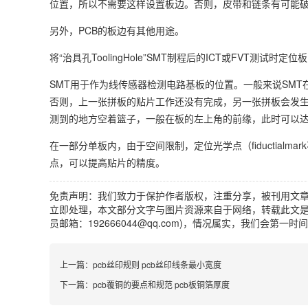
位置，所以不需要这样设置板边。否则，皮带和链条有可能
另外，PCB的板边有其他用途。
将“治具孔ToolingHole”SMT制程后的ICT或FVT测试
SMT用于作为线传感器检测电路基板的位置。一般来说SM
否则，上一张拼板的贴片工作还没有完成，另一张拼板会发生
测到的地方空着篮子，一般在板的左上角的前缘，此时可以
在一部分单板内，由于空间限制，定位光学点（fiductia
点，可以提高贴片的精度。
免责声明：我们致力于保护作者版权，注重分享，被刊用文
立即处理，本文部分文字与图片资源来自于网络，转载此文是
员邮箱：192666044@qq.com)，情况属实，我们会第一
上一篇：
pcb丝印规则 pcb丝印线条最小宽度
下一篇：
pcb覆铜的要点和规范 pcb板铜箔厚度