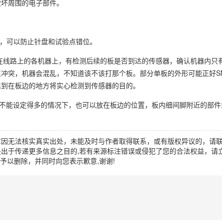
破坏周围的电子部件。
时定位板，可以防止针盘和试验点错位。
T在线路上的各机器上，有检测后续的板是否到达的传感器，确认机器内只
冲突，机器会混乱，不知道该不该打那个板。部分单板的外形可能正好S
达到在板边的地方将实心检测到传感器的目的。
lmark不能设定得多的情况下，也可以放在板边的位置，板内细间脚附近的部
章因无法核实真实出处，未能及时与作者取得联系，或有版权异议的，请
出于传递更多信息之目的,若有来源标注错误或侵犯了您的合法权益，请立
时间予以删除，并同时向您表示歉意,谢谢!