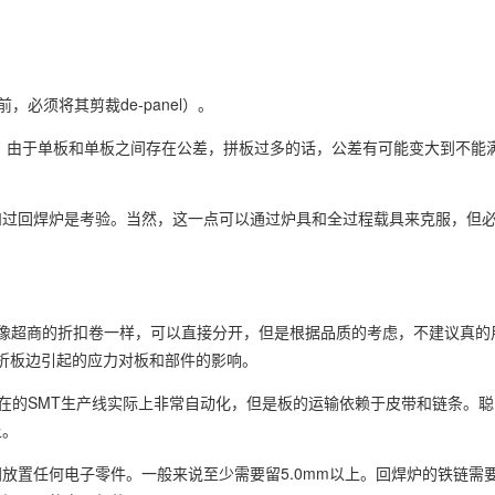
必须将其剪裁de-panel）。
多。由于单板和单板之间存在公差，拼板过多的话，公差有可能变大到不能
和过回焊炉是考验。当然，这一点可以通过炉具和全过程载具来克服，但
upon。像超商的折扣卷一样，可以直接分开，但是根据品质的考虑，不建议真
应降低折板边引起的应力对板和部件的影响。
现在的SMT生产线实际上非常自动化，但是板的运输依赖于皮带和链条。
上。
放置任何电子零件。一般来说至少需要留5.0mm以上。回焊炉的铁链需