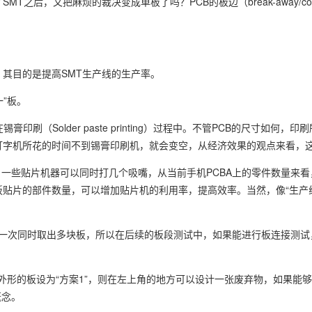
打了SMT之后，又把麻烦的裁决变成单板了吗？PCB的板边（break-away/c
工作，其目的是提高SMT生产线的生产率。
一”板。
锡膏印刷（Solder paste printing）过程中。不管PCB的尺寸如何
打字机所花的时间不到锡膏印刷机，就会变空，从经济效果的观点来看，
一些贴片机器可以同时打几个吸嘴，从当前手机PCBA上的零件数量来看
拼板贴片的部件数量，可以增加贴片机的利用率，提高效率。当然，像“生产
可以一次同时取出多块板，所以在后续的板段测试中，如果能进行板连接测
外形的板设为“方案1”，则在左上角的地方可以设计一张废弃物，如果能
概念。