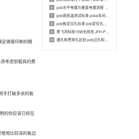
pcb水平电镀与垂直电镀流程 pcb电镀工艺介绍
6
pcb高低温测试标准 pcba车间温湿度要求
7
pcb板定位孔标准 pcb定位孔和定位柱要求
8
景飞鸿科技15W无线充 JFH-PWC-TX033 1.0 PCBA 规格书
9
通孔和贯穿孔区别 pcb过孔和通孔区别
10
满足锡膏印刷的精
必须考虑到载具的费
的用手打破多余的板
聪明的你应该已经在
要使用比较深的板边