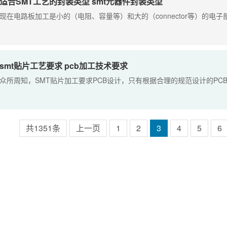
适合SMT工艺的封装类型 smt元器件封装类型
现在电路板加工是小的（电阻、容量等）和大的（connector等）的电子部
smt贴片工艺要求 pcb加工技术要求
众所周知，SMT贴片加工要求PCB设计，只有根据合理的规范设计的PCB板
共1351条
上一页
1
2
3
4
5
6