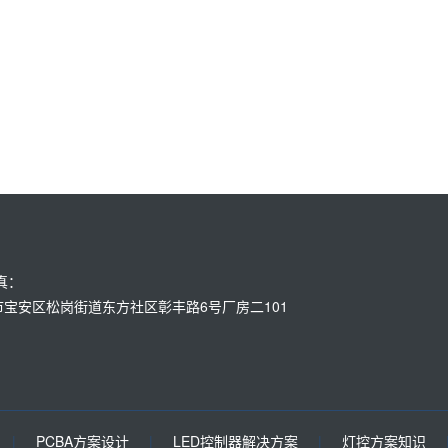
传真：
：深圳市宝安区松岗街道东方社区彰丰路6号厂房二101
|
PCBA方案设计
|
LED控制器解决方案
|
灯控方案知识