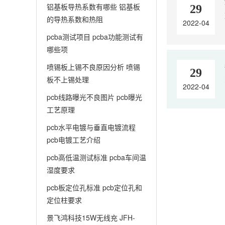
铝基板导热系数有哪些 铝基板
29
的导热系数和热阻
2022-04
pcba测试项目 pcba功能测试有
哪些项
喷锡板上锡不良原因分析 喷锡
29
板不上锡处理
2022-04
pcb线路曝光不良图片 pcb曝光
工艺原理
pcb水平电镀与垂直电镀流程
pcb电镀工艺介绍
pcb高低温测试标准 pcba车间温
湿度要求
pcb板定位孔标准 pcb定位孔和
定位柱要求
景飞鸿科技15W无线充 JFH-